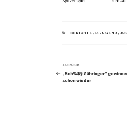
Spitzenspiel
zum Auf
BERICHTE
,
D-JUGEND
,
JU
ZURÜCK
„Sch%$§ Zähringer“ gewinne
schon wieder