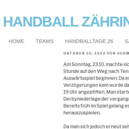
HANDBALL ZÄHRI
HOME
TEAMS
HANDBALLTAGE 26
S
OKTOBER 25, 2022
VON
SCHM
Am Sonntag, 23.10. machte si
Stunde auf den Weg nach Teni
Auswärtsspiel beginnen. Da es
Verzögerungen kam wurde das 
19 Uhr angepfiffen. Man starte
Derbyniederlage der vergang
Bereits früh im Spiel gelang e
herauszuspielen.
Da man sich jedoch erneut seh