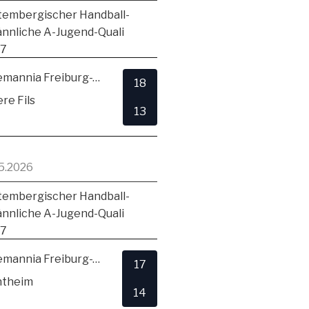
embergischer Handball-
ännliche A-Jugend-Quali
17
TSV Alemannia Freiburg-Zähringen
18
re Fils
13
5.2026
embergischer Handball-
ännliche A-Jugend-Quali
17
TSV Alemannia Freiburg-Zähringen
17
ntheim
14