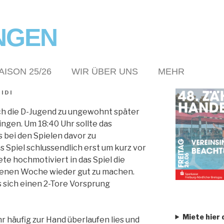
NGEN
AISON 25/26
WIR ÜBER UNS
MEHR
IDI
ch die D-Jugend zu ungewohnt später
ngen. Um 18:40 Uhr sollte das
 bei den Spielen davor zu
Spiel schlussendlich erst um kurz vor
te hochmotiviert in das Spiel die
enen Woche wieder gut zu machen.
s sich einen 2-Tore Vorsprung
Miete hier 
r häufig zur Hand überlaufen lies und