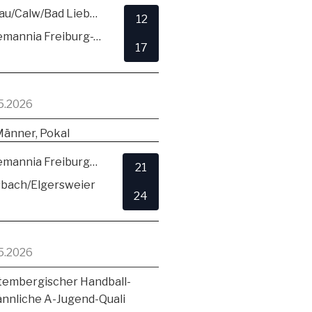
SG Hirsau/Calw/Bad Liebenzell
12
TSV Alemannia Freiburg-Zähringen
17
5.2026
Männer, Pokal
TSV Alemannia Freiburg-Zähringen
21
sbach/Elgersweier
24
5.2026
embergischer Handball-
ännliche A-Jugend-Quali