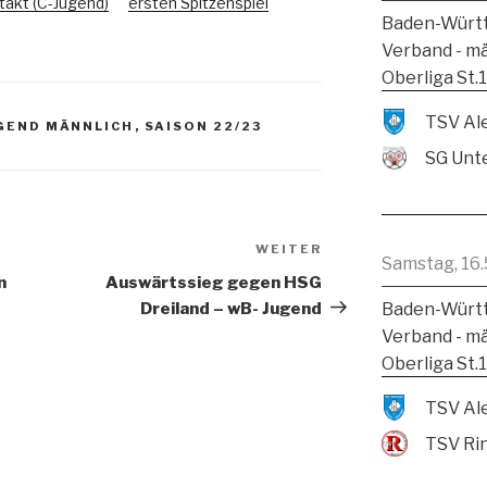
takt (C-Jugend)
ersten Spitzenspiel
Baden-Württ
Verband - m
Oberliga St.
GEND MÄNNLICH
,
SAISON 22/23
SG Unte
WEITER
Samstag, 16.
n
Auswärtssieg gegen HSG
Baden-Württ
Dreiland – wB- Jugend
Verband - m
Oberliga St.
TSV Ri