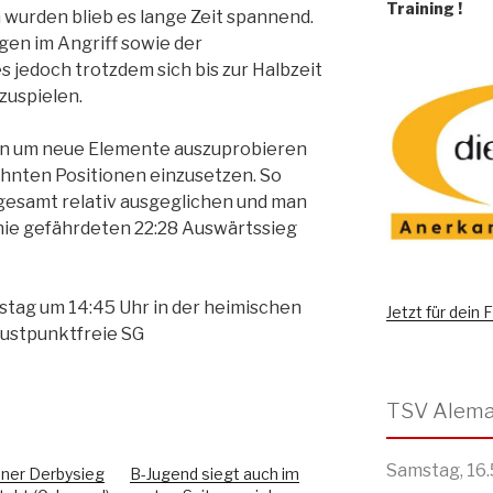
Training
!
 wurden blieb es lange Zeit spannend.
en im Angriff sowie der
jedoch trotzdem sich bis zur Halbzeit
zuspielen.
man um neue Elemente auszuprobieren
ohnten Positionen einzusetzen. So
nsgesamt relativ ausgeglichen und man
nie gefährdeten 22:28 Auswärtssieg
tag um 14:45 Uhr in der heimischen
Jetzt für dein
lustpunktfreie SG
Samstag, 16.
ner Derbysieg
B-Jugend siegt auch im