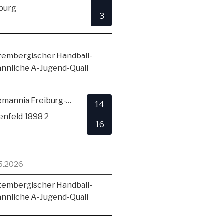
burg
3
embergischer Handball-
ännliche A-Jugend-Quali
7
TSV Alemannia Freiburg-Zähringen
14
enfeld 1898 2
16
5.2026
embergischer Handball-
ännliche A-Jugend-Quali
7