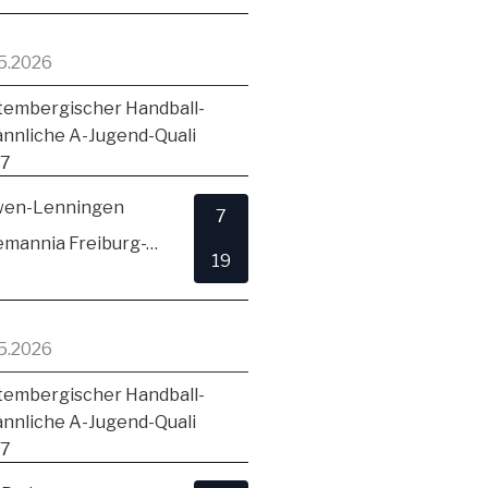
5.2026
embergischer Handball-
ännliche A-Jugend-Quali
17
en-Lenningen
7
TSV Alemannia Freiburg-Zähringen
19
5.2026
embergischer Handball-
ännliche A-Jugend-Quali
17