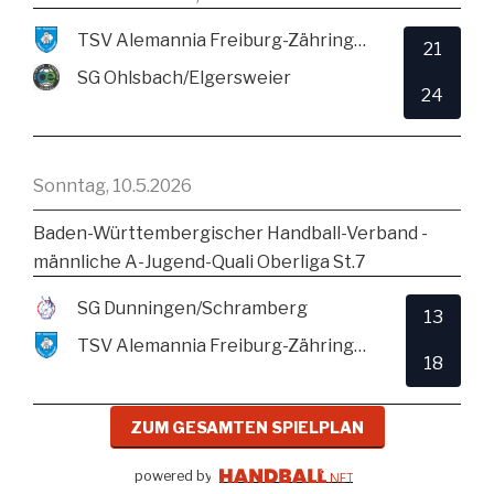
TSV Alemannia Freiburg-Zähringen
21
SG Ohlsbach/Elgersweier
24
Sonntag, 10.5.2026
Baden-Württembergischer Handball-Verband -
männliche A-Jugend-Quali Oberliga St.7
SG Dunningen/Schramberg
13
TSV Alemannia Freiburg-Zähringen
18
ZUM GESAMTEN SPIELPLAN
powered by