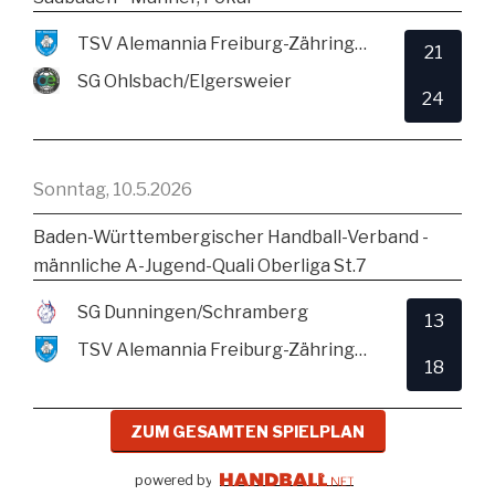
TSV Alemannia Freiburg-Zähringen
21
SG Ohlsbach/Elgersweier
24
Sonntag, 10.5.2026
Baden-Württembergischer Handball-Verband -
männliche A-Jugend-Quali Oberliga St.7
SG Dunningen/Schramberg
13
TSV Alemannia Freiburg-Zähringen
18
ZUM GESAMTEN SPIELPLAN
powered by