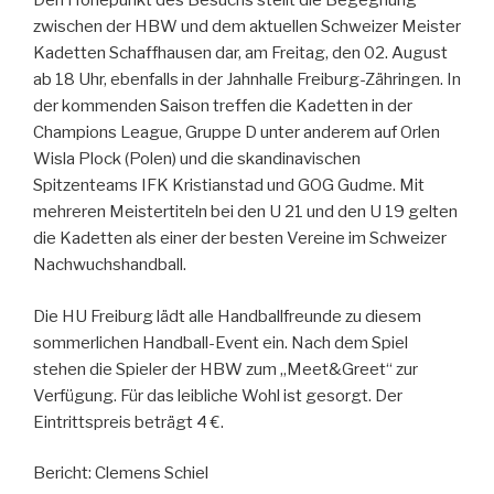
Den Höhepunkt des Besuchs stellt die Begegnung
zwischen der HBW und dem aktuellen Schweizer Meister
Kadetten Schaffhausen dar, am Freitag, den 02. August
ab 18 Uhr, ebenfalls in der Jahnhalle Freiburg-Zähringen. In
der kommenden Saison treffen die Kadetten in der
Champions League, Gruppe D unter anderem auf Orlen
Wisla Plock (Polen) und die skandinavischen
Spitzenteams IFK Kristianstad und GOG Gudme. Mit
mehreren Meistertiteln bei den U 21 und den U 19 gelten
die Kadetten als einer der besten Vereine im Schweizer
Nachwuchshandball.
Die HU Freiburg lädt alle Handballfreunde zu diesem
sommerlichen Handball-Event ein. Nach dem Spiel
stehen die Spieler der HBW zum „Meet&Greet“ zur
Verfügung. Für das leibliche Wohl ist gesorgt. Der
Eintrittspreis beträgt 4 €.
Bericht: Clemens Schiel