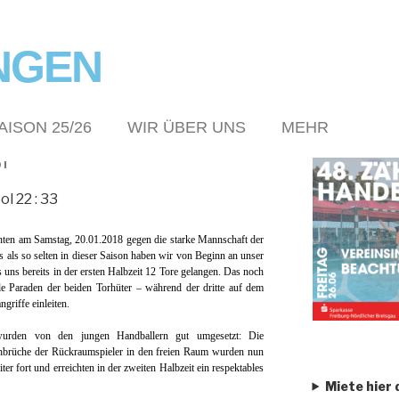
NGEN
AISON 25/26
WIR ÜBER UNS
MEHR
DI
l 22 :
33
enten am Samstag, 20.01.2018 gegen die starke Mannschaft der
als so selten in dieser Saison haben wir von Beginn an unser
 uns bereits in der ersten Halbzeit 12 Tore gelangen. Das noch
le Paraden der beiden Torhüter – während der dritte auf dem
griffe einleiten.
wurden von den jungen Handballern gut umgesetzt: Die
hbrüche der Rückraumspieler in den freien Raum wurden nun
ter fort und erreichten in der zweiten Halbzeit ein respektables
Miete hier 