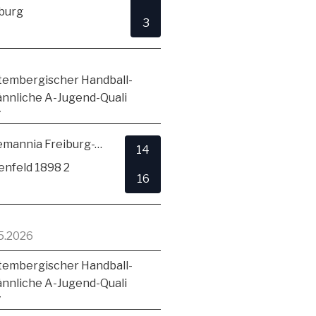
burg
3
embergischer Handball-
ännliche A-Jugend-Quali
7
TSV Alemannia Freiburg-Zähringen
14
enfeld 1898 2
16
5.2026
embergischer Handball-
ännliche A-Jugend-Quali
7