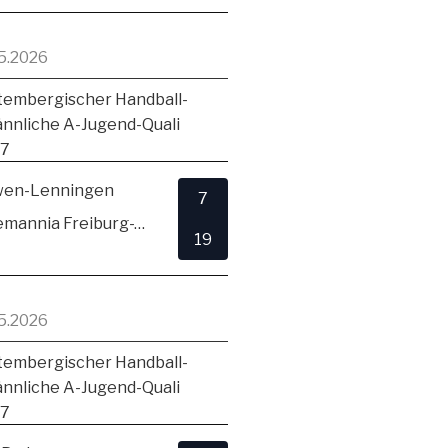
5.2026
embergischer Handball-
ännliche A-Jugend-Quali
17
en-Lenningen
7
TSV Alemannia Freiburg-Zähringen
19
5.2026
embergischer Handball-
ännliche A-Jugend-Quali
17