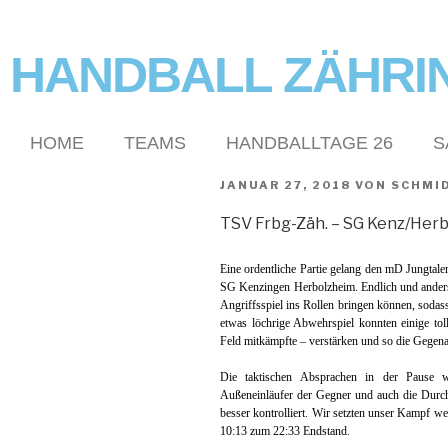
HANDBALL ZÄHRI
HOME
TEAMS
HANDBALLTAGE 26
S
JANUAR 27, 2018
VON
SCHMI
TSV Frbg-Zäh. –
SG Kenz/Herbo
Eine ordentliche Partie gelang den mD Jungtal
SG Kenzingen Herbolzheim. Endlich und anders 
Angriffsspiel ins Rollen bringen können, sodass
etwas löchrige Abwehrspiel konnten einige tol
Feld mitkämpfte – verstärken und so die Gegenan
Die taktischen Absprachen in der Pause 
Außeneinläufer der Gegner und auch die Durc
besser kontrolliert. Wir setzten unser Kampf wei
10:13 zum 22:33 Endstand.