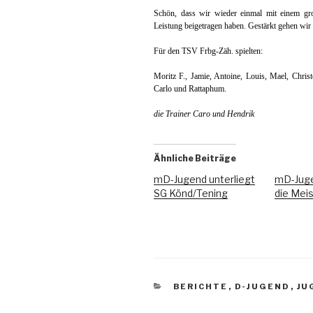
Schön, dass wir wieder einmal mit einem gro
Leistung beigetragen haben. Gestärkt gehen wir
Für den TSV Frbg-Zäh. spielten:
Moritz F., Jamie, Antoine, Louis, Mael, Christ
Carlo und Rattaphum.
die Trainer Caro und Hendrik
Ähnliche Beiträge
mD-Jugend unterliegt
mD-Juge
SG Könd/Tening
die Mei
BERICHTE
,
D-JUGEND
,
JU