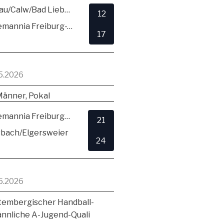
SG Hirsau/Calw/Bad Liebenzell
12
TSV Alemannia Freiburg-Zähringen
17
5.2026
Männer, Pokal
TSV Alemannia Freiburg-Zähringen
21
sbach/Elgersweier
24
5.2026
embergischer Handball-
ännliche A-Jugend-Quali