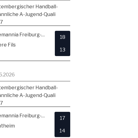
embergischer Handball-
ännliche A-Jugend-Quali
17
TSV Alemannia Freiburg-Zähringen
18
re Fils
13
5.2026
embergischer Handball-
ännliche A-Jugend-Quali
17
TSV Alemannia Freiburg-Zähringen
17
ntheim
14