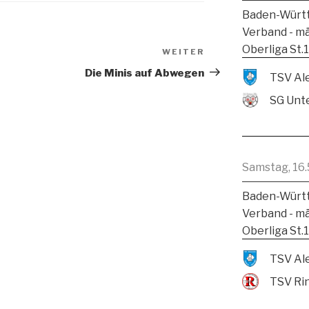
Baden-Württ
Verband - m
Oberliga St.
WEITER
Die Minis auf Abwegen
SG Unte
Samstag, 16.
Baden-Württ
Verband - m
Oberliga St.
TSV Ri