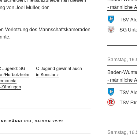
- männliche A
ng von Joel Müller, der
en Verletzung des Mannschaftskameraden
SG Unte
nnte.
Samstag, 16.
 C-Jugend: SG
C-Jugend gewinnt auch
Baden-Württe
en/Herbolzheim
in Konstanz
- männliche A
lemannia
g-Zähringen
TSV Ri
END MÄNNLICH
,
SAISON 22/23
Samstag, 16.