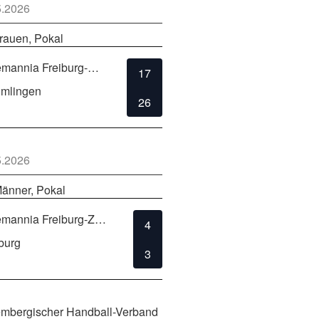
5.2026
rauen, Pokal
TSV Alemannia Freiburg-Zähringen
17
lmlingen
26
5.2026
änner, Pokal
TSV Alemannia Freiburg-Zähringen
4
burg
3
mbergischer Handball-Verband