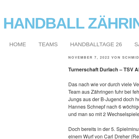
HANDBALL ZÄHRI
HOME
TEAMS
HANDBALLTAGE 26
S
NOVEMBER 7, 2022
VON
SCHMID
Turnerschaft Durlach – TSV A
Das nach wie vor durch viele V
Team aus Zähringen fuhr bei fe
Jungs aus der B-Jugend doch ho
Hannes Schnepf nach 6 wöchige
und man so mit 2 Wechselspiele
Doch bereits in der 5. Spielmin
einem Wurf von Carl Dreher (R