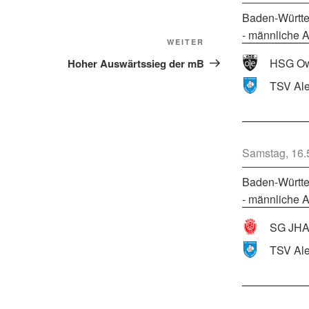
Baden-Württe
- männliche A
WEITER
HSG Ow
Hoher Auswärtssieg der mB
Samstag, 16.
Baden-Württe
- männliche A
SG JHA