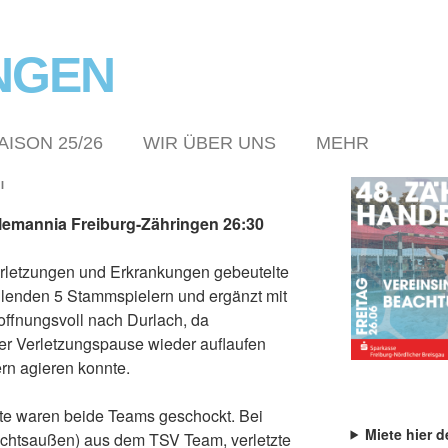
NGEN
AISON 25/26
WIR ÜBER UNS
MEHR
I
lemannia Freiburg-Zähringen 26:30
erletzungen und Erkrankungen gebeutelte
hlenden 5 Stammspielern und ergänzt mit
ffnungsvoll nach Durlach, da
r Verletzungspause wieder auflaufen
rn agieren konnte.
ute waren beide Teams geschockt. Bei
Miete hier d
echtsaußen) aus dem TSV Team, verletzte