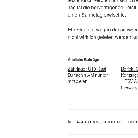
Tag ist die hervorragende Leistu
einen Sahnetag erwischte.
Ein Sieg der wegen der schwer
nicht wirklich gefeiert werden ko
Ähnliche Beiträge
Zähringer U19 lässt
Bericht
Durlach 15-Minunten
Kenzing
mitspielen
– TSV A
Freibur
A-JUGEND
,
BERICHTE
,
JUG