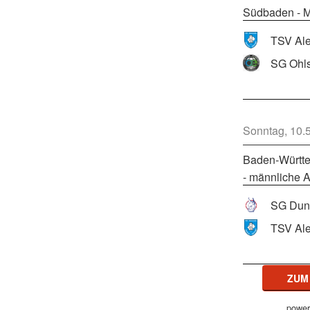
Südbaden - M
SG Ohls
Sonntag, 10.
Baden-Württe
- männliche A
SG Dun
ZUM
power