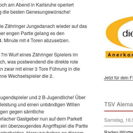
noch am Abend in Karlsruhe operiert
g die besten Genesungswünsche!
 die Zähringer Jungsdanach wieder auf das
iner engen Partie gelang es den
4. Minute mit 4 Toren abzusetzen.
r 7m Wurf eines Zähringer Spielers im
ch, was postwendend die direkte rote
n zwar mit einer 3 Tore Führung in die
hne Wechselspieler die 2.
Jetzt für dein
-Jugendspieler und 2 B-Jugendliche! Über
leistung und einen unbändigen Willen
ngen gegen sämtliche
rlacher Gastgeber nun auf dem Parkett
Samstag, 16.
 ein überzeugendes Angriffspiel die Partie
Baden-Württe
zu entscheiden. Herauszuheben an diesem