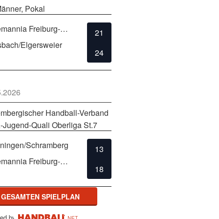
änner, Pokal
TSV Alemannia Freiburg-Zähringen
21
bach/Elgersweier
24
5.2026
mbergischer Handball-Verband
-Jugend-Quali Oberliga St.7
ningen/Schramberg
13
TSV Alemannia Freiburg-Zähringen
18
 GESAMTEN SPIELPLAN
ed by