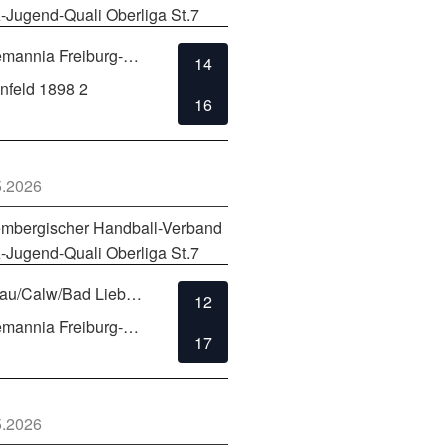
-Jugend-Quali Oberliga St.7
TSV Alemannia Freiburg-Zähringen
14
enfeld 1898 2
16
5.2026
mbergischer Handball-Verband
-Jugend-Quali Oberliga St.7
SG Hirsau/Calw/Bad Liebenzell
12
TSV Alemannia Freiburg-Zähringen
17
5.2026