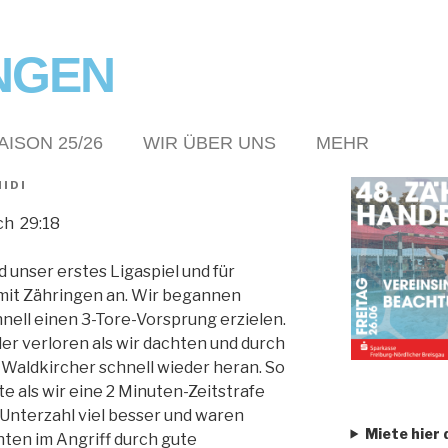
NGEN
AISON 25/26
WIR ÜBER UNS
MEHR
IDI
ch 29:18
 unser erstes Ligaspiel und für
 mit Zähringen an. Wir begannen
nell einen 3-Tore-Vorsprung erzielen.
ler verloren als wir dachten und durch
aldkircher schnell wieder heran. So
ute als wir eine 2 Minuten-Zeitstrafe
 Unterzahl viel besser und waren
Miete hier 
nten im Angriff durch gute