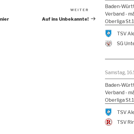
Baden-Württ
WEITER
Verband - m
nier
Auf ins Unbekannte!
Oberliga St.
SG Unte
Samstag, 16.
Baden-Württ
Verband - m
Oberliga St.
TSV Ri