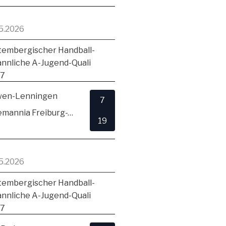
5.2026
embergischer Handball-
ännliche A-Jugend-Quali
17
en-Lenningen
7
TSV Alemannia Freiburg-Zähringen
19
5.2026
embergischer Handball-
ännliche A-Jugend-Quali
17