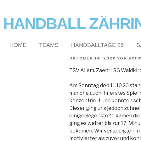
HANDBALL ZÄHRI
HOME
TEAMS
HANDBALLTAGE 26
S
OKTOBER 14, 2020
VON
SCHM
TSV Allem. Zaehr : SG Waldkir
Am Sonntag den 11.10.20 stand
manche auch ihr erstes Spiel
konzentriert und konnten sch
Dieser ging uns jedoch schnel
einigeGegenstöße kamen die W
ging es weiter bis zur 17. Min
bekamen. Wir verteidigten in
motivierter als zuvor und kon