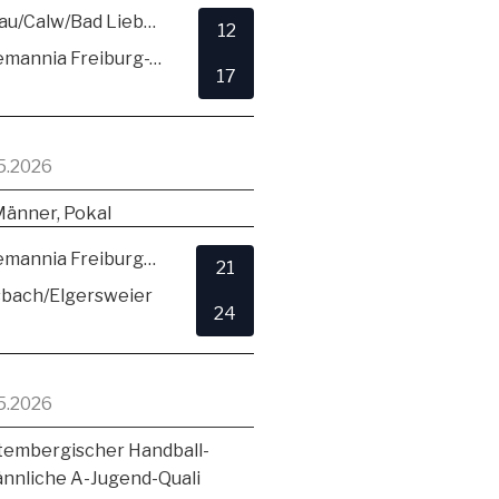
SG Hirsau/Calw/Bad Liebenzell
12
TSV Alemannia Freiburg-Zähringen
17
5.2026
Männer, Pokal
TSV Alemannia Freiburg-Zähringen
21
sbach/Elgersweier
24
5.2026
embergischer Handball-
ännliche A-Jugend-Quali