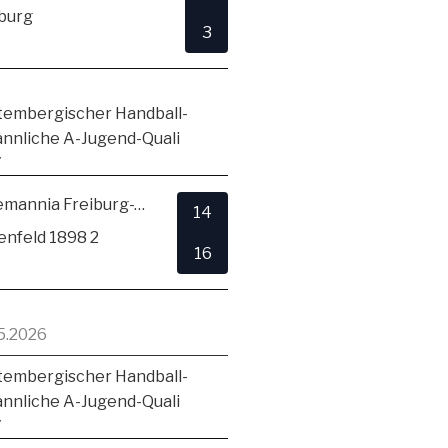
burg
3
embergischer Handball-
ännliche A-Jugend-Quali
7
TSV Alemannia Freiburg-Zähringen
14
enfeld 1898 2
16
5.2026
embergischer Handball-
ännliche A-Jugend-Quali
7