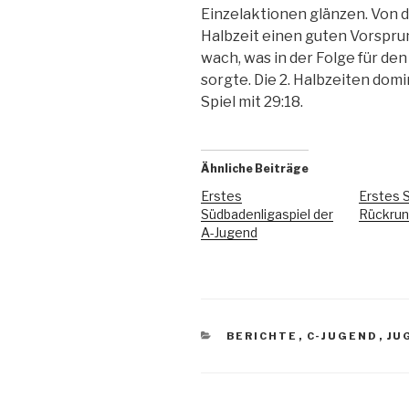
Einzelaktionen glänzen. Von d
Halbzeit einen guten Vorsprung
wach, was in der Folge für de
sorgte. Die 2. Halbzeiten dom
Spiel mit 29:18.
Ähnliche Beiträge
Erstes
Erstes S
Südbadenligaspiel der
Rückru
A-Jugend
BERICHTE
,
C-JUGEND
,
JU