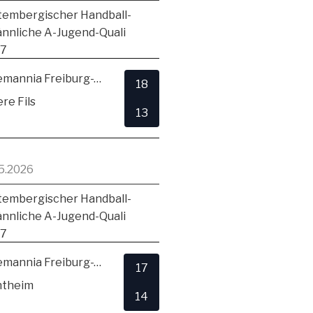
embergischer Handball-
ännliche A-Jugend-Quali
17
TSV Alemannia Freiburg-Zähringen
18
re Fils
13
5.2026
embergischer Handball-
ännliche A-Jugend-Quali
17
TSV Alemannia Freiburg-Zähringen
17
ntheim
14