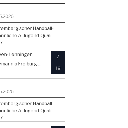
5.2026
embergischer Handball-
ännliche A-Jugend-Quali
17
en-Lenningen
7
TSV Alemannia Freiburg-Zähringen
19
5.2026
embergischer Handball-
ännliche A-Jugend-Quali
17