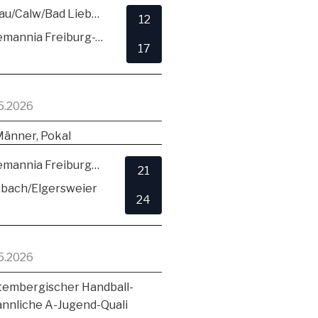
SG Hirsau/Calw/Bad Liebenzell
12
TSV Alemannia Freiburg-Zähringen
17
5.2026
Männer, Pokal
TSV Alemannia Freiburg-Zähringen
21
sbach/Elgersweier
24
5.2026
embergischer Handball-
ännliche A-Jugend-Quali