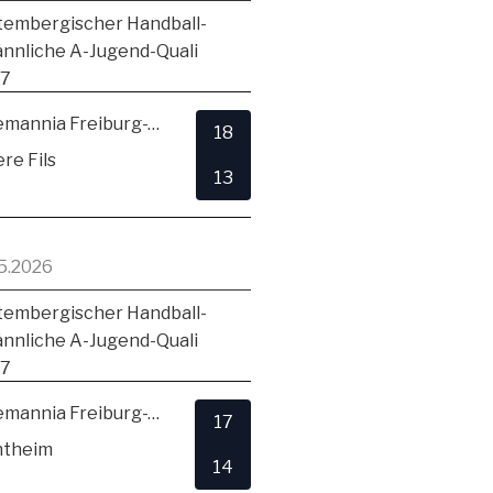
embergischer Handball-
ännliche A-Jugend-Quali
17
TSV Alemannia Freiburg-Zähringen
18
re Fils
13
5.2026
embergischer Handball-
ännliche A-Jugend-Quali
17
TSV Alemannia Freiburg-Zähringen
17
ntheim
14