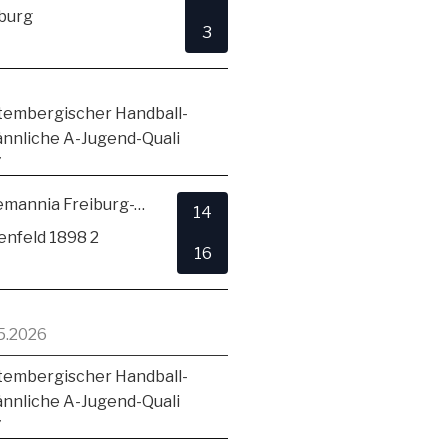
burg
3
embergischer Handball-
ännliche A-Jugend-Quali
7
TSV Alemannia Freiburg-Zähringen
14
enfeld 1898 2
16
5.2026
embergischer Handball-
ännliche A-Jugend-Quali
7