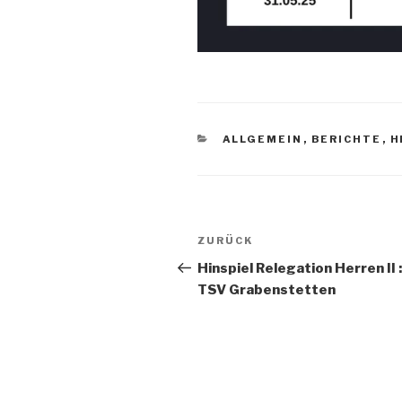
ALLGEMEIN
,
BERICHTE
,
H
ZURÜCK
Hinspiel Relegation Herren II :
TSV Grabenstetten