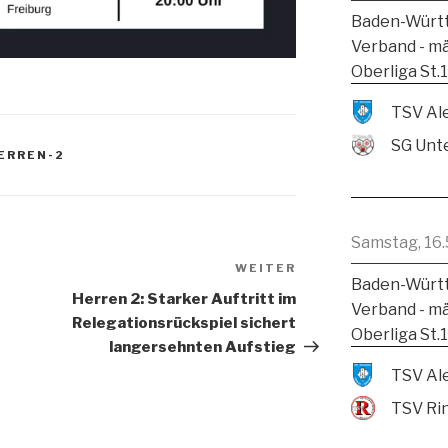
Baden-Württ
Verband - m
Oberliga St.
SG Unte
ERREN-2
Samstag, 16.
WEITER
Baden-Württ
Herren 2: Starker Auftritt im
Verband - m
Relegationsrückspiel sichert
Oberliga St.
langersehnten Aufstieg
TSV Ri