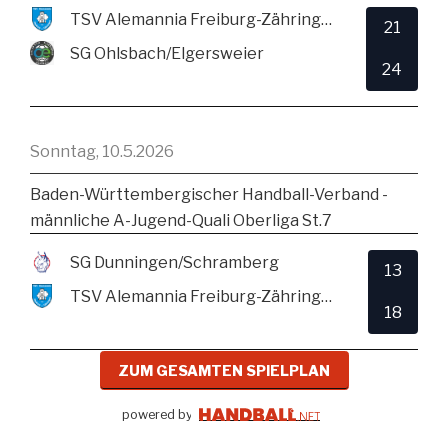
TSV Alemannia Freiburg-Zähringen
21
SG Ohlsbach/Elgersweier
24
Sonntag, 10.5.2026
Baden-Württembergischer Handball-Verband -
männliche A-Jugend-Quali Oberliga St.7
SG Dunningen/Schramberg
13
TSV Alemannia Freiburg-Zähringen
18
ZUM GESAMTEN SPIELPLAN
powered by