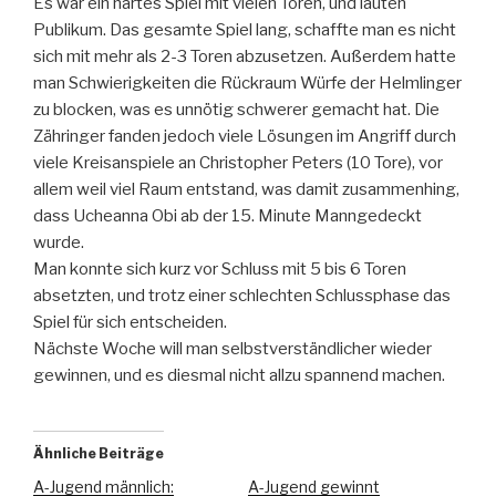
Es war ein hartes Spiel mit vielen Toren, und lauten
Publikum. Das gesamte Spiel lang, schaffte man es nicht
sich mit mehr als 2-3 Toren abzusetzen. Außerdem hatte
man Schwierigkeiten die Rückraum Würfe der Helmlinger
zu blocken, was es unnötig schwerer gemacht hat. Die
Zähringer fanden jedoch viele Lösungen im Angriff durch
viele Kreisanspiele an Christopher Peters (10 Tore), vor
allem weil viel Raum entstand, was damit zusammenhing,
dass Ucheanna Obi ab der 15. Minute Manngedeckt
wurde.
Man konnte sich kurz vor Schluss mit 5 bis 6 Toren
absetzten, und trotz einer schlechten Schlussphase das
Spiel für sich entscheiden.
Nächste Woche will man selbstverständlicher wieder
gewinnen, und es diesmal nicht allzu spannend machen.
Ähnliche Beiträge
A-Jugend männlich:
A-Jugend gewinnt