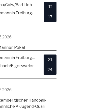
SG Hirsau/Calw/Bad Liebenzell
12
TSV Alemannia Freiburg-Zähringen
17
5.2026
Männer, Pokal
TSV Alemannia Freiburg-Zähringen
21
sbach/Elgersweier
24
5.2026
embergischer Handball-
ännliche A-Jugend-Quali