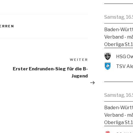
Samstag, 16.
ERREN
Baden-Württ
Verband - m
Oberliga St.
HSG Ow
WEITER
Erster Endrunden-Sieg für die B-
Jugend
Samstag, 16.
Baden-Württ
Verband - m
Oberliga St.