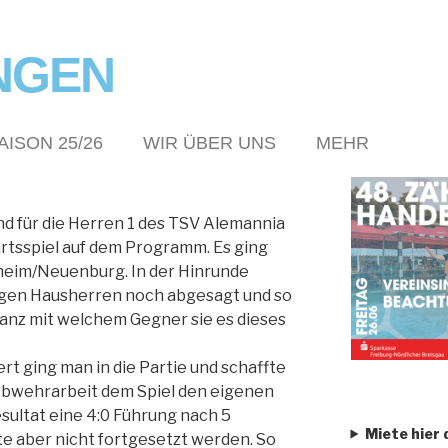
NGEN
AISON 25/26
WIR ÜBER UNS
MEHR
d für die Herren 1 des TSV Alemannia
tsspiel auf dem Programm. Es ging
heim/Neuenburg. In der Hinrunde
igen Hausherren noch abgesagt und so
ganz mit welchem Gegner sie es dieses
 ging man in die Partie und schaffte
 Abwehrarbeit dem Spiel den eigenen
sultat eine 4:0 Führung nach 5
Miete hier 
te aber nicht fortgesetzt werden. So