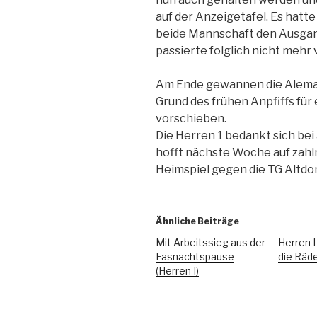
auf der Anzeigetafel. Es hatt
beide Mannschaft den Ausgang
passierte folglich nicht mehr v
Am Ende gewannen die Aleman
Grund des frühen Anpfiffs für
vorschieben.
Die Herren 1 bedankt sich bei
hofft nächste Woche auf zah
Heimspiel gegen die TG Altdor
Ähnliche Beiträge
Mit Arbeitssieg aus der
Herren 
Fasnachtspause
die Räd
(Herren I)