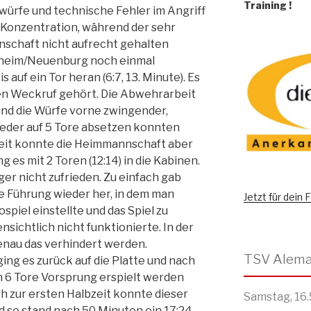
Training
!
lwürfe und technische Fehler im Angriff
 Konzentration, während der sehr
schaft nicht aufrecht gehalten
lheim/Neuenburg noch einmal
auf ein Tor heran (6:7, 13. Minute). Es
den Weckruf gehört. Die Abwehrarbeit
nd die Würfe vorne zwingender,
ieder auf 5 Tore absetzen konnten
lbzeit konnte die Heimmannschaft aber
 es mit 2 Toren (12:14) in die Kabinen.
ger nicht zufrieden. Zu einfach gab
 Führung wieder her, in dem man
Jetzt für dein
piel einstellte und das Spiel zu
sichtlich nicht funktionierte. In der
genau das verhindert werden.
ng es zurück auf die Platte und nach
n 6 Tore Vorsprung erspielt werden
ich zur ersten Halbzeit konnte dieser
Samstag, 16.
 so stand nach 50 Minuten ein 17:24