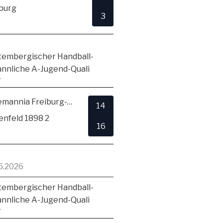
burg
3
embergischer Handball-
ännliche A-Jugend-Quali
7
TSV Alemannia Freiburg-Zähringen
14
enfeld 1898 2
16
5.2026
embergischer Handball-
ännliche A-Jugend-Quali
7