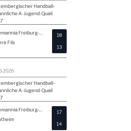
embergischer Handball-
ännliche A-Jugend-Quali
17
TSV Alemannia Freiburg-Zähringen
18
re Fils
13
5.2026
embergischer Handball-
ännliche A-Jugend-Quali
17
TSV Alemannia Freiburg-Zähringen
17
ntheim
14