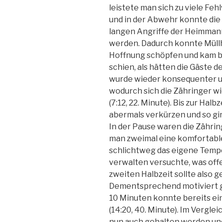
leistete man sich zu viele Feh
und in der Abwehr konnte die
langen Angriffe der Heimmann
werden. Dadurch konnte Mül
Hoffnung schöpfen und kam bis 
schien, als hätten die Gäste 
wurde wieder konsequenter u
wodurch sich die Zähringer w
(7:12, 22. Minute). Bis zur Ha
abermals verkürzen und so ging
In der Pause waren die Zährin
man zweimal eine komfortable
schlichtweg das eigene Tempos
verwalten versuchte, was offen
zweiten Halbzeit sollte also 
Dementsprechend motiviert gi
10 Minuten konnte bereits ei
(14:20, 40. Minute). Im Vergle
nun auch gehalten werden und