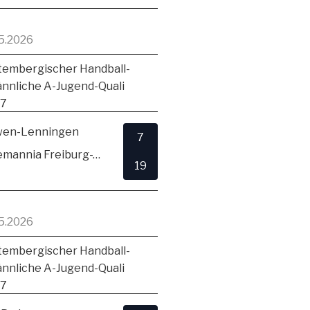
5.2026
embergischer Handball-
ännliche A-Jugend-Quali
17
en-Lenningen
7
TSV Alemannia Freiburg-Zähringen
19
5.2026
embergischer Handball-
ännliche A-Jugend-Quali
17