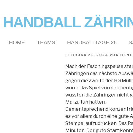
HANDBALL ZÄHRI
HOME
TEAMS
HANDBALLTAGE 26
S
FEBRUAR 21, 2024
VON
BENE
Nach der Faschingspause stan
Zähringen das nächste Auswär
gegen die Zweite der HG Müll
wurde das Spiel von den heut
wussten die Zähringer nicht 
Mal zu tun hatten.
Dementsprechend konzentriert
es vor allem durch eine gute
Stempel aufzudrücken. Das Re
Minuten. Der gute Start konn