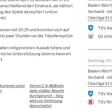
Baden-Württ
e anschließend den Eindruck, als hätten
Verband - m
 des Spiels akzeptiert und so
Oberliga St.
iel.
nen mit 20:29 und konnten sich auf
 ein paar Stunden an die Tabellenspitze
SG Unte
 allen mitgereisten Auswärtsfans und
lreiche Unterstützung beim schweren
f.
Samstag, 16.
Baden-Württ
Verband - m
Oberliga St.
I kommen unter
Herren 2: In Müllheim
er
dank stabiler Abwehr
durchgesetzt – Sieg
wird von Verletzung
TSV Ri
überschattet