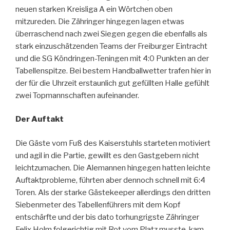
neuen starken Kreisliga A ein Wörtchen oben
mitzureden. Die Zähringer hingegen lagen etwas
überraschend nach zwei Siegen gegen die ebenfalls als
stark einzuschätzenden Teams der Freiburger Eintracht
und die SG Köndringen-Teningen mit 4:0 Punkten an der
Tabellenspitze. Bei bestem Handballwetter trafen hier in
der für die Uhrzeit erstaunlich gut gefüllten Halle gefühlt
zwei Topmannschaften aufeinander.
Der Auftakt
Die Gäste vom Fuß des Kaiserstuhls starteten motiviert
und agil in die Partie, gewillt es den Gastgebern nicht
leichtzumachen. Die Alemannen hingegen hatten leichte
Auftaktprobleme, führten aber dennoch schnell mit 6:4
Toren. Als der starke Gästekeeper allerdings den dritten
Siebenmeter des Tabellenführers mit dem Kopf
entschärfte und der bis dato torhungrigste Zähringer
Felix Holm folgerichtig mit Rot vom Platz musste, kam