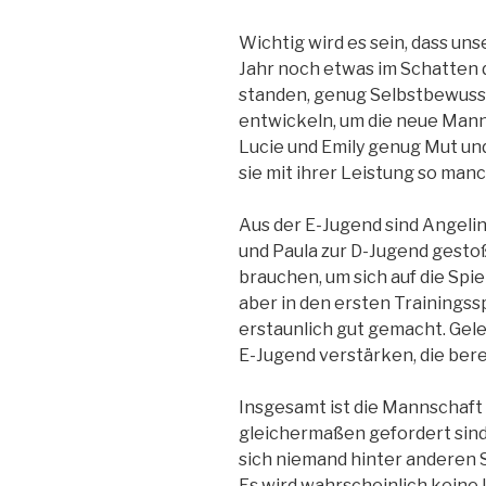
Wichtig wird es sein, dass uns
Jahr noch etwas im Schatten
standen, genug Selbstbewusst
entwickeln, um die neue Mann
Lucie und Emily genug Mut un
sie mit ihrer Leistung so ma
Aus der E-Jugend sind Angelina,
und Paula zur D-Jugend gesto
brauchen, um sich auf die Spie
aber in den ersten Trainingss
erstaunlich gut gemacht. Gele
E-Jugend verstärken, die bere
Insgesamt ist die Mannschaft 
gleichermaßen gefordert sin
sich niemand hinter anderen 
Es wird wahrscheinlich keine 