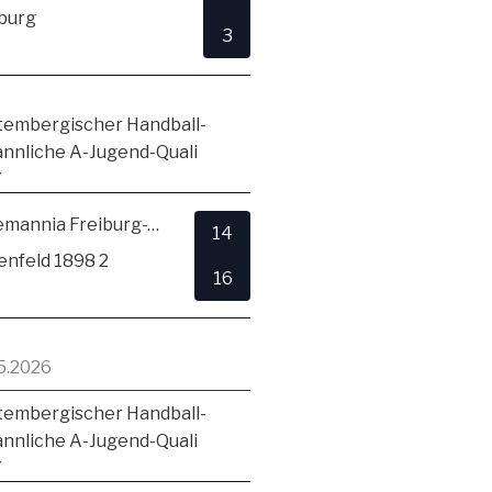
burg
3
embergischer Handball-
ännliche A-Jugend-Quali
7
TSV Alemannia Freiburg-Zähringen
14
enfeld 1898 2
16
5.2026
embergischer Handball-
ännliche A-Jugend-Quali
7