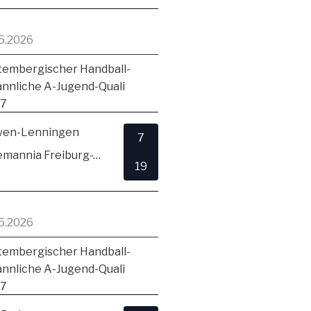
5.2026
embergischer Handball-
ännliche A-Jugend-Quali
17
en-Lenningen
7
TSV Alemannia Freiburg-Zähringen
19
5.2026
embergischer Handball-
ännliche A-Jugend-Quali
17