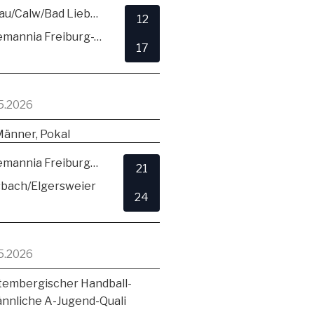
SG Hirsau/Calw/Bad Liebenzell
12
TSV Alemannia Freiburg-Zähringen
17
5.2026
Männer, Pokal
TSV Alemannia Freiburg-Zähringen
21
sbach/Elgersweier
24
5.2026
embergischer Handball-
ännliche A-Jugend-Quali