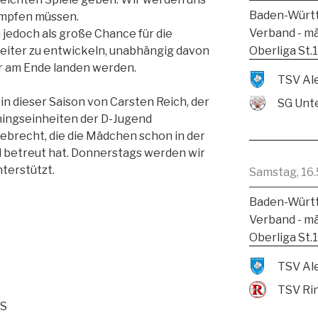
Baden-Württ
ämpfen müssen.
Verband - m
 jedoch als große Chance für die
Oberliga St.
weiter zu entwickeln, unabhängig davon
r am Ende landen werden.
in dieser Saison von Carsten Reich, der
SG Unte
iningseinheiten der D-Jugend
brecht, die die Mädchen schon in der
d betreut hat. Donnerstags werden wir
terstützt.
Samstag, 16.
Baden-Württ
Verband - m
Oberliga St.
TSV Ri
GS