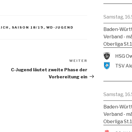
Samstag, 16.
LICH
,
SAISON 18/19
,
WD-JUGEND
Baden-Württ
Verband - m
Oberliga St.
HSG Ow
WEITER
C-Jugend läutet zweite Phase der
Vorbereitung ein
Samstag, 16.
Baden-Württ
Verband - m
Oberliga St.