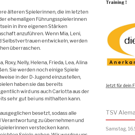
Training
!
ere älteren Spielerinnen, die im letzten
 der ehemaligen Führungsspielerinnen
sein in ihre eigenen Stärken
schaft anzuführen. Wenn Mia, Leni,
d Selbstvertrauen entwickeln, werden
nchen überraschen.
 Roxy, Nelly, Helena, Frieda, Lea, Alina
ßen. Sie werden noch einige Spiele
lweise in der D-Jugend einzustellen,
pielen haben sie das bereits
Jetzt für dein
gentlich wird uns auch Carlotta aus der
its sehr gut bei uns mithalten kann.
ausgeglichen besetzt, sodass alle
d Verantwortung zu übernehmen und
Spielerinnen verstecken kann.
Samstag, 16.
leichten Spiele geben. Wir werden uns