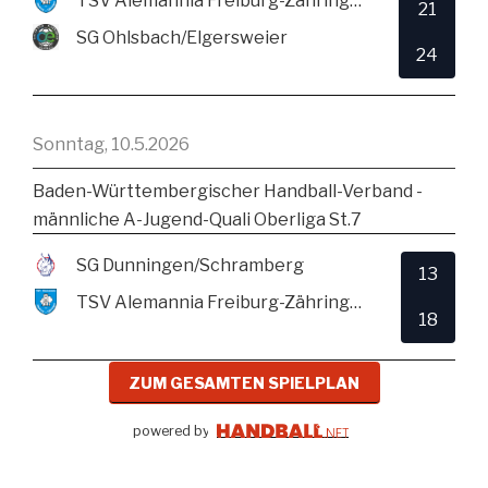
TSV Alemannia Freiburg-Zähringen
21
SG Ohlsbach/Elgersweier
24
Sonntag, 10.5.2026
Baden-Württembergischer Handball-Verband -
männliche A-Jugend-Quali Oberliga St.7
SG Dunningen/Schramberg
13
TSV Alemannia Freiburg-Zähringen
18
ZUM GESAMTEN SPIELPLAN
powered by