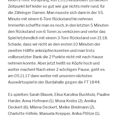
einen 2-Tore Vorsprung von 15:13 einzuholen. Zu diesem
Zeitpunkt lief leider so gut wie gar nichts mehr rund, für
die Zähringer Damen. Man musste sich dann in der 55.
Minute mit einem 6-Tore Rückstand hin nehmen.
Immerhin schaffte man es noch, in den letzten 5 Minuten
den Rückstand von 6 Toren zu verkürzen und verlor das
Spiel letztendlich mit einem 3-Tore Rückstand von 21:18.
Schade, dass wir nicht an den ersten 10 Minuten der
zweiten Hälfte anknüpfen konnten und man trotz
vollbesetzter Bank die 2 Punkte nicht mit nach Hause
nehmen konnte. Aber jetzt heißt es Köpfe hoch und
weiter machen! Nach einer 2 wöchigen Pause, geht es
am 05.11.17 dann weiter mit unserem nächsten
Auswärtsspiel in der Burdahalle gegen die FT 1844.
Es spielten: Sarah Blasek, Elisa Karolina Buchholz, Pauline
Harder, Anna Hofmann (1), Mona Krebs (2), Annika
Deckert (6), Milena Deckert, Meike Brielmann (2),
Charlotte Häfele, Manuela Krepper, Anika Plötze (1),