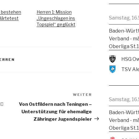
1 bestehen
Herren 1: Mission
Samstag, 16.
Härtetest
„Ungeschlagen ins
Topspiel“ geglückt
Baden-Württ
Verband - m
Oberliga St.
HSG Ow
ERREN
WEITER
Samstag, 16.
♂️
Von Ostfildern nach Teningen –
Unterstützung für ehemalige
Baden-Württ
Zähringer Jugendspieler
Verband - m
Oberliga St.