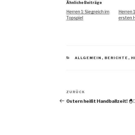
Ähnliche Beiträge
Herren 1: Siegreich im
Herren 
Topspiel
ersten 
ALLGEMEIN
,
BERICHTE
,
H
ZURÜCK
Ostern heißt Handballzeit! 🐣🤾‍