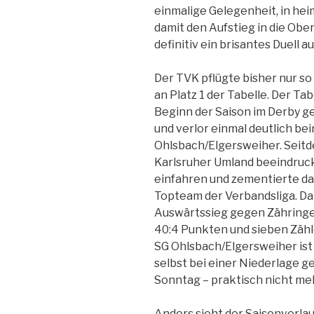
einmalige Gelegenheit, in hei
damit den Aufstieg in die Ober
definitiv ein brisantes Duell
Der TVK pflügte bisher nur so 
an Platz 1 der Tabelle. Der Tab
Beginn der Saison im Derby g
und verlor einmal deutlich be
Ohlsbach/Elgersweiher. Seit
Karlsruher Umland beeindruc
einfahren und zementierte dam
Topteam der Verbandsliga. Dar
Auswärtssieg gegen Zähringen
40:4 Punkten und sieben Zähl
SG Ohlsbach/Elgersweiher ist
selbst bei einer Niederlage
Sonntag – praktisch nicht me
Anders sieht der Saisonverlau