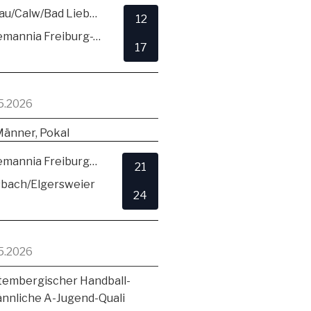
SG Hirsau/Calw/Bad Liebenzell
12
TSV Alemannia Freiburg-Zähringen
17
5.2026
Männer, Pokal
TSV Alemannia Freiburg-Zähringen
21
sbach/Elgersweier
24
5.2026
embergischer Handball-
ännliche A-Jugend-Quali