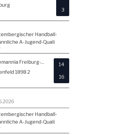
burg
3
embergischer Handball-
ännliche A-Jugend-Quali
7
TSV Alemannia Freiburg-Zähringen
14
enfeld 1898 2
16
5.2026
embergischer Handball-
ännliche A-Jugend-Quali
7