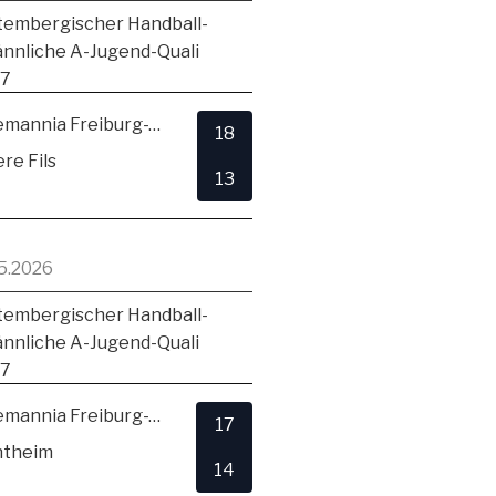
embergischer Handball-
ännliche A-Jugend-Quali
17
TSV Alemannia Freiburg-Zähringen
18
re Fils
13
5.2026
embergischer Handball-
ännliche A-Jugend-Quali
17
TSV Alemannia Freiburg-Zähringen
17
ntheim
14