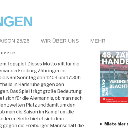
NGEN
AISON 25/26
WIR ÜBER UNS
MEHR
REPPER
m Topspiel: Dieses Motto gilt für die
emannia Freiburg Zähringen in
els am Sonntag den 12.04 um 17:30h
thalle in Karlsruhe gegen den
gen. Das Spiel trägt große Bedeutung:
et sich für die Alemannia, ob man nach
den zweiten Platz und damit um den
ob man die Saison im Kampf um die
 anderen Seite bietet sich dem
Miete hier 
g gegen die Freiburger Mannschaft die