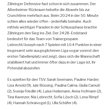
Zähringer Defensive fast schon in sich zusammen. Der
Altenheimer Rückraum hebelte die Abwehr bis zur
Crunchtime mehrfach aus. Beim 20:24 in der 50. Minute
schien alles wieder offen – jedenfalls beinahe. Auch
mittels wichtiger Paraden in der Schlussphase brachte
Zähringen den Sieg ins Ziel. Der 24:28-Endstand
bedeutet für das Team von Trainergespann
Lebrecht/Joseph nach 7 Spielen mit 10:4 Punkten in einer
insgesamt sehr ausgeglichenen Liga sogar vorerst den
ersten Tabellenplatz und zeigt, dass sich die Mannschaft
stabilisiert hat und immer öfter dazu in der Lage ist, ihr
Potenzial abzurufen.
Es spielten für den TSV: Sarah Seemann, Pauline Harder;
Lisa Arnold (9), Jule Büssing, Paulina Calma, Giulia Camuti
(2), Svenja Friedlin (4), Luisa Heilemann, Anna Hofmann (2),
Tina Kwenzer, Nia Lebrecht, Sofia Lösch (2), Lena Rimpf
(4), Hannah Schraivogel (1), Ulla Schäfer (4).