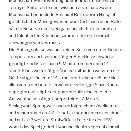
Mannschaft Verantwortung übernehmen mussten. Auf
Teninger Seite fehlte der zwischen erster und zweiter
Mannschaft pendelnde Emanuel Bello, der im Hinspiel
gefährlichster Mann gewesen war. Doch auch ohne Bello
hat die Reserve der Oberligamannschaft einen breiten
und talentierten Kader beisammen, der erst einmal
bezwungen werden muss.
Die Anfangsphase war auf beiden Seite von ordentlichem
Tempo, aber auch von auffälliger Abschlussschwäche
geprägt, sodass es nach 5 Minuten immer noch 1:1
stand. Eine zweiminütige Überzahlsituation wussten die
Gäste abgeklärt zum 2:4 zu nutzen. In dieser Phase hielt
allen voran der bereits erwähnte Freiburger Sinan Kantar
dagegen und zeigte der ganzen Halle eine erlesene
Auswahl seines Angriffsrepertoires: 7-Meter,
Schlagwurf, Sprungwurf nach erfolgreichem Zweikampf
und schon stand es 4:4. Er setzte sogar noch einen drauf
und nutzte 3 weitere Strafwürfe in Folge für den TSV,
womit das Spiel gedreht war und die Anzeige auf einmal