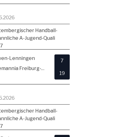
5.2026
embergischer Handball-
ännliche A-Jugend-Quali
17
en-Lenningen
7
TSV Alemannia Freiburg-Zähringen
19
5.2026
embergischer Handball-
ännliche A-Jugend-Quali
17