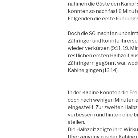
nahmen die Gäste den Kampf s
konnten so nach fast 8 Minute
Folgenden die erste Führung a
Doch die SG machten unbeirrt 
Zähringer und konnte ihrerse
wieder verkürzen (9:11, 19. Min
restlichen ersten Halbzeit au
Zähringern gegönnt war, wodu
Kabine gingen (13:14).
In der Kabine konnten die Frei
doch nach wenigen Minuten a
eingestellt. Zur zweiten Halb
verbessern und hinten eine 
stellen.
Die Halbzeit zeigte ihre Wirk
Überzeugung aus der Kabine 