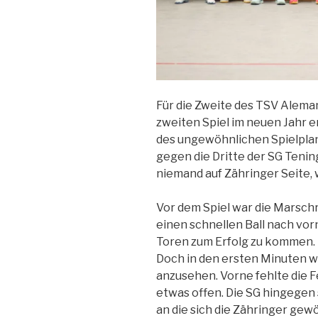
Für die Zweite des TSV Alema
zweiten Spiel im neuen Jahr e
des ungewöhnlichen Spielplan
gegen die Dritte der SG Teni
niemand auf Zähringer Seite,
Vor dem Spiel war die Marsch
einen schnellen Ball nach vor
Toren zum Erfolg zu kommen.
Doch in den ersten Minuten 
anzusehen. Vorne fehlte die 
etwas offen. Die SG hingegen 
an die sich die Zähringer gew