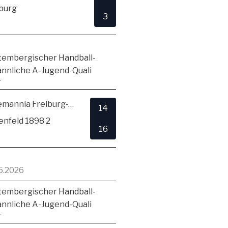
burg
3
embergischer Handball-
ännliche A-Jugend-Quali
7
TSV Alemannia Freiburg-Zähringen
14
enfeld 1898 2
16
5.2026
embergischer Handball-
ännliche A-Jugend-Quali
7