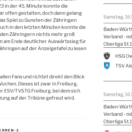
:23 in der 45. Minute konnte die
r offen gestalten, doch dann gelang
Samstag, 16.
 das Spiel zu Gunsten der Zähringen
.Auch in den letzten Minuten konnte die
Baden-Württ
enden Zähringern nichts mehr groß
Verband - m
 am Ende deutlicher Auswärtssieg für
Oberliga St.
ähringen auf der Anzeigetafel zu lesen
HSG Ow
allen Fans und richtet direkt den Blick
Wochen. Dieses ist zwar in Freiburg,
r ESV/TVSTG Freiburg, bei dem sich
Samstag, 16.
ung auf der Tribüne gefreut wird.
Baden-Württ
Verband - m
Oberliga St.
ERREN-2