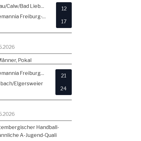
SG Hirsau/Calw/Bad Liebenzell
12
TSV Alemannia Freiburg-Zähringen
17
5.2026
Männer, Pokal
TSV Alemannia Freiburg-Zähringen
21
sbach/Elgersweier
24
5.2026
embergischer Handball-
ännliche A-Jugend-Quali