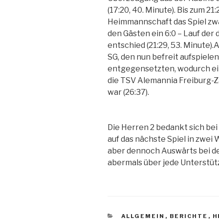
(17:20, 40. Minute). Bis zum 21
Heimmannschaft das Spiel zwa
den Gästen ein 6:0 – Lauf der
entschied (21:29, 53. Minute)
SG, den nun befreit aufspiel
entgegensetzten, wodurch ein
die TSV Alemannia Freiburg-Z
war (26:37).
Die Herren 2 bedankt sich bei 
auf das nächste Spiel in zwei 
aber dennoch Auswärts bei de
abermals über jede Unterstütz
ALLGEMEIN
,
BERICHTE
,
H