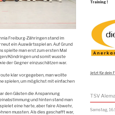
Training
!
nnia Freiburg-Zähringen stand im
rneut ein Auswärtsspiel an. Auf Grund
s spielte man erst zum ersten Mal
ngen/Köndringen und somit wusste
 wie der Gegner einzuschätzen war.
Jetzt für dein
route klar vorgegeben, man wollte
ne spielen, um möglichst mit einfachen
war den Gästen die Anspannung
Feinabstimmung und hinten stand man
spielet eine harte, aber faire Abwehr,
Samstag, 16.
öhnen mussten. Als dies geschafft war,