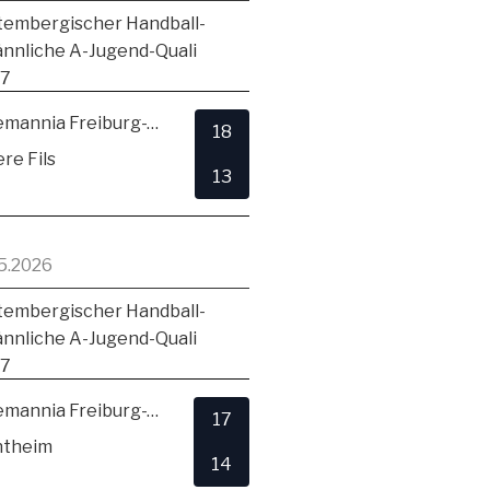
embergischer Handball-
ännliche A-Jugend-Quali
17
TSV Alemannia Freiburg-Zähringen
18
re Fils
13
5.2026
embergischer Handball-
ännliche A-Jugend-Quali
17
TSV Alemannia Freiburg-Zähringen
17
ntheim
14