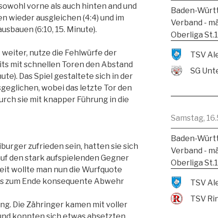
owohl vorne als auch hinten and und
Baden-Württ
n wieder ausgleichen (4:4) und im
Verband - m
usbauen (6:10, 15. Minute).
Oberliga St.
weiter, nutze die Fehlwürfe der
its mit schnellen Toren den Abstand
SG Unte
ute). Das Spiel gestaltete sich in der
sgeglichen, wobei das letzte Tor den
rch sie mit knapper Führung in die
Samstag, 16.
Baden-Württ
burger zufrieden sein, hatten sie sich
Verband - m
uf den stark aufspielenden Gegner
Oberliga St.
zeit wollte man nun die Wurfquote
bis zum Ende konsequente Abwehr
TSV Ri
ung. Die Zähringer kamen mit voller
und konnten sich etwas absetzten