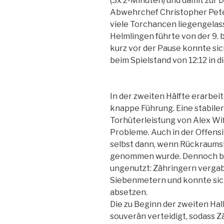
(3x 2-Minuten) und damit zur D
Abwehrchef Christopher Peter
viele Torchancen liegengelass
Helmlingen führte von der 9. 
kurz vor der Pause konnte si
beim Spielstand von 12:12 in d
In der zweiten Hälfte erarbei
knappe Führung. Eine stabile
Torhüterleistung von Alex Wi
Probleme. Auch in der Offens
selbst dann, wenn Rückraums
genommen wurde. Dennoch bli
ungenutzt: Zähringern vergab
Siebenmetern und konnte sich
absetzen.
Die zu Beginn der zweiten Ha
souverän verteidigt, sodass Zä