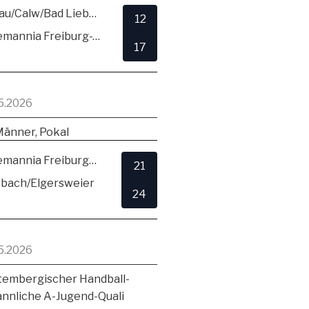
SG Hirsau/Calw/Bad Liebenzell
12
TSV Alemannia Freiburg-Zähringen
17
5.2026
Männer, Pokal
TSV Alemannia Freiburg-Zähringen
21
sbach/Elgersweier
24
5.2026
embergischer Handball-
ännliche A-Jugend-Quali