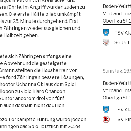
isqualifikation von Kreisläufer und
Baden-Württ
s führte. Im Angriff wurden zudem zu
Verband - m
en. Die erste Hälfte blieb umkämpft:
Oberliga St.
bis zur 25. Minute durchgehend. Erst
ch Zähringen wieder ausgleichen und
ie Halbzeit gehen.
SG Unte
tete sich Zähringen anfangs eine
re Abwehr und die gesteigerte
ßmann stellten die Hausherren vor
Samstag, 16.
ive fand Zähringen bessere Lösungen,
Baden-Württ
hooter Uchenna Obi aus dem Spiel
Verband - m
eben zu viele klare Chancen
Oberliga St.
 unter anderem drei von fünf
 auch deshalb nicht deutlich
TSV Ri
lbzeit erkämpfte Führung wurde jedoch
hringen das Spiel letztlich mit 26:28