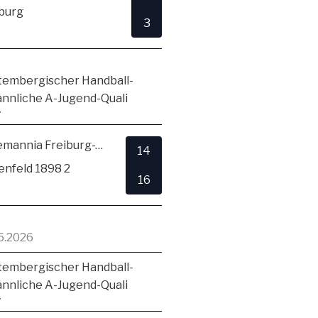
burg
3
embergischer Handball-
ännliche A-Jugend-Quali
7
TSV Alemannia Freiburg-Zähringen
14
enfeld 1898 2
16
5.2026
embergischer Handball-
ännliche A-Jugend-Quali
7