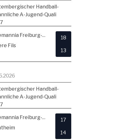
embergischer Handball-
ännliche A-Jugend-Quali
17
TSV Alemannia Freiburg-Zähringen
18
re Fils
13
5.2026
embergischer Handball-
ännliche A-Jugend-Quali
17
TSV Alemannia Freiburg-Zähringen
17
ntheim
14