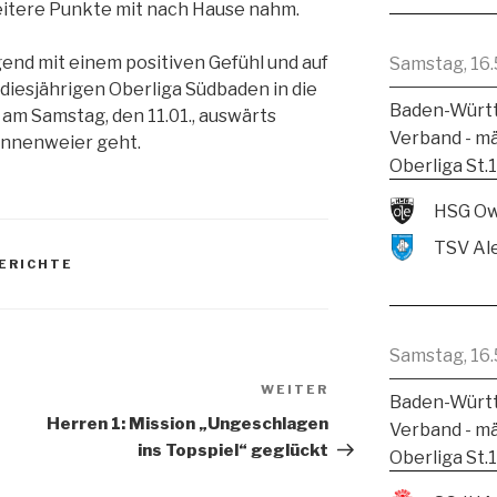
weitere Punkte mit nach Hause nahm.
end mit einem positiven Gefühl und auf
Samstag, 16.
diesjährigen Oberliga Südbaden in die
Baden-Württ
am Samstag, den 11.01., auswärts
Verband - m
nnenweier geht.
Oberliga St.
HSG Ow
ERICHTE
Samstag, 16.
WEITER
Baden-Württ
Herren 1: Mission „Ungeschlagen
Verband - m
ins Topspiel“ geglückt
Oberliga St.