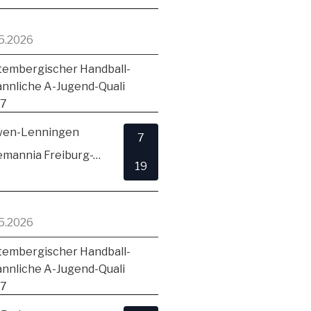
5.2026
embergischer Handball-
ännliche A-Jugend-Quali
17
en-Lenningen
7
TSV Alemannia Freiburg-Zähringen
19
5.2026
embergischer Handball-
ännliche A-Jugend-Quali
17