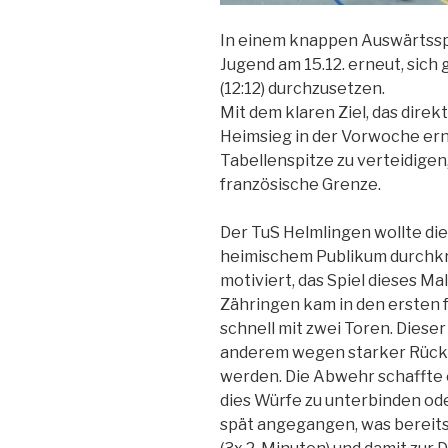
In einem knappen Auswärtsspi
Jugend am 15.12. erneut, sich
(12:12) durchzusetzen.
Mit dem klaren Ziel, das dire
Heimsieg in der Vorwoche ern
Tabellenspitze zu verteidigen
französische Grenze.
Der TuS Helmlingen wollte di
heimischem Publikum durchk
motiviert, das Spiel dieses Mal
Zähringen kam in den ersten f
schnell mit zwei Toren. Diese
anderem wegen starker Rückr
werden. Die Abwehr schaffte e
dies Würfe zu unterbinden od
spät angegangen, was bereits 