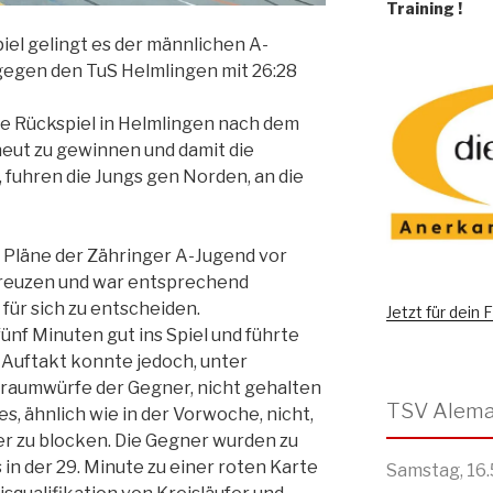
Training
!
el gelingt es der männlichen A-
 gegen den TuS Helmlingen mit 26:28
kte Rückspiel in Helmlingen nach dem
eut zu gewinnen und damit die
, fuhren die Jungs gen Norden, an die
e Pläne der Zähringer A-Jugend vor
reuzen und war entsprechend
 für sich zu entscheiden.
Jetzt für dein
ünf Minuten gut ins Spiel und führte
r Auftakt konnte jedoch, unter
aumwürfe der Gegner, nicht gehalten
s, ähnlich wie in der Vorwoche, nicht,
er zu blocken. Die Gegner wurden zu
in der 29. Minute zu einer roten Karte
Samstag, 16.