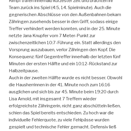
Rimpf trafen innerhalb kürzester Zeit und brachten ihr
Team zurück ins Spiel (4:5, 14. Spielminute). Auch die
gegnerischen Abschlüsse von den Außenbahnen bekam
Zähringen zusehends besser in den Griff, sodass einige
Treffer verhindert werden konnten, und in der 25. Minute
netzte Jana Knupfer vom 7 Meter-Punkt zur
zwischenzeitlichen 10:7-Führung ein. Statt allerdings den
Vorsprung auszubauen, verlor Zähringen den Kopf. Die
Konsequenz: fünf Gegentreffer innerhalb der letzten fünf
Minuten der ersten Hälfte und ein 10:12-Rückstand zur
Halbzeitpause.
Auch in der zweiten Hälfte wurde es nicht besser. Obwohl
die Hausherrinnen in der 41. Minute noch zum 16:16
ausglichen und sich bis zur 45. Minute beim 19:20 durch
Lisa Arnold, mit insgesamt 7 Treffern wieder
erfolgreichste Zähringerin, nicht ganz abschütteln ließen,
schien das Spiel bereits entschieden. Zu hoch war die
individuelle Fehlerquote, zu viele Fehlpässe wurden
gespielt und technische Fehler gemacht. Defensiv ließ