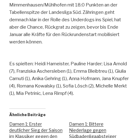
Mimmenhausen/Mühlhofen mit 18:0 Punkten an der
Tabellenspitze der Landesliga Süd. Zähringen geht
demnach klar in der Rolle des Underdogs ins Spiel, hat
aber die Chance, Rückgrat zu zeigen, bevor bis Ende
Januar alle Kräfte für den Rückrundenstart mobilisiert
werden können.
Es spielten: Heidi Hameister, Pauline Harder; Lisa Arnold
(7), Franziska Aschersleben (1), Emma Bleibtreu (1), Giulia
Camuti (1), Anika Gehring (1), Anna Hofmann, Jana Knupfer
(4), Romana Kowalsky (1), Sofia Lösch (2), Michelle Merkt
(1), Mia Petrinic, Lena Rimpf (4).
Ähnliche Beiträge
Damen 1: Erster
Damen 1: Bittere
deutlicher Sieg der Saison
Niederlage gegen
im Klassiker gegen den
Südbadenligaabsteiger