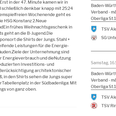
 Erst in der 47. Minute kamen wir in
Baden-Württ
 schließlich denkbar knapp mit 25:24
Verband - m
inemspielfreien Wochenende geht es
Oberliga St.
ie HSG Konstanz 2.Neue
endEin frühes Weihnachtsgeschenk in
s geht an die B-Jugend.Die
SG Unte
nsort die Shirts der Jungs. Stahl +
fende Leistungen für die Energie-
uden.Ziele der Unternehmung sind
er Energieverbrauch und dieNutzung
Samstag, 16.
duzierten Investitions- und
Berücksichtigung architektonischer
Baden-Württ
 in den Shirts sehen die Jungs super
Verband - m
gerTabellenplatz in der Südbadenliga: Mit
Oberliga St.
ngs von ganz oben.
TSV Ri