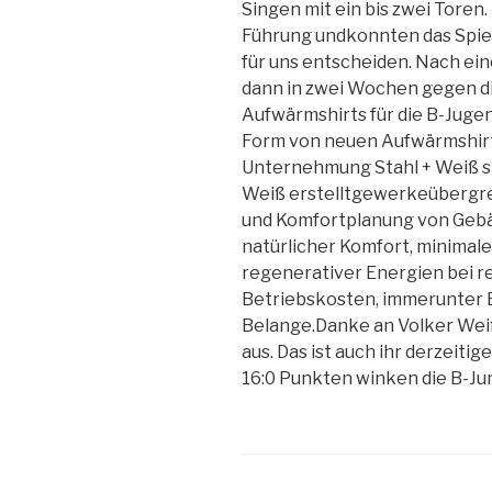
Singen mit ein bis zwei Toren.
Führung undkonnten das Spiel
für uns entscheiden. Nach e
dann in zwei Wochen gegen d
Aufwärmshirts für die B-Jug
Form von neuen Aufwärmshirt
Unternehmung Stahl + Weiß spo
Weiß erstelltgewerkeübergrei
und Komfortplanung von Gebä
natürlicher Komfort, minimal
regenerativer Energien bei re
Betriebskosten, immerunter 
Belange.Danke an Volker Weiß,
aus. Das ist auch ihr derzeiti
16:0 Punkten winken die B-Ju