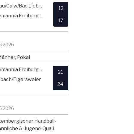
SG Hirsau/Calw/Bad Liebenzell
12
TSV Alemannia Freiburg-Zähringen
17
5.2026
Männer, Pokal
TSV Alemannia Freiburg-Zähringen
21
sbach/Elgersweier
24
5.2026
embergischer Handball-
ännliche A-Jugend-Quali