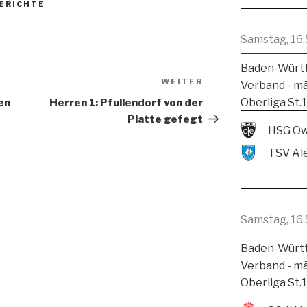
ERICHTE
Samstag, 16.
Baden-Württ
WEITER
Verband - m
Oberliga St.
en
Herren 1: Pfullendorf von der
Platte gefegt
HSG Ow
Samstag, 16.
Baden-Württ
Verband - m
Oberliga St.