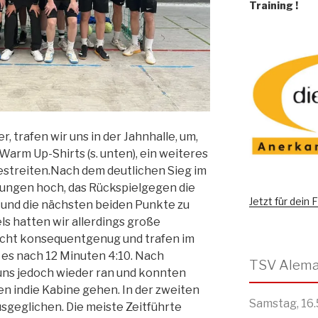
Training
!
 trafen wir uns in der Jahnhalle, um,
arm Up-Shirts (s. unten), ein weiteres
bestreiten.Nach dem deutlichen Sieg im
ungen hoch, das Rückspielgegen die
Jetzt für dein
und die nächsten beiden Punkte zu
s hatten wir allerdings große
icht konsequentgenug und trafen im
d es nach 12 Minuten 4:10. Nach
ns jedoch wieder ran und konnten
n indie Kabine gehen. In der zweiten
Samstag, 16.
ausgeglichen. Die meiste Zeitführte