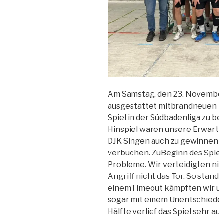
Am Samstag, den 23. November,
ausgestattet mitbrandneuen W
Spiel in der Südbadenliga zu 
Hinspiel waren unsere Erwart
DJK Singen auch zu gewinnen 
verbuchen. ZuBeginn des Spiel
Probleme. Wir verteidigten n
Angriff nicht das Tor. So stan
einemTimeout kämpften wir u
sogar mit einem Unentschiede
Hälfte verlief das Spiel sehr 