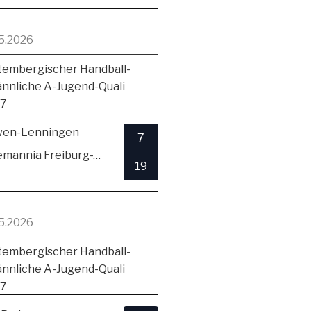
5.2026
embergischer Handball-
ännliche A-Jugend-Quali
17
en-Lenningen
7
TSV Alemannia Freiburg-Zähringen
19
5.2026
embergischer Handball-
ännliche A-Jugend-Quali
17