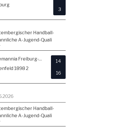
burg
3
embergischer Handball-
ännliche A-Jugend-Quali
7
TSV Alemannia Freiburg-Zähringen
14
enfeld 1898 2
16
5.2026
embergischer Handball-
ännliche A-Jugend-Quali
7