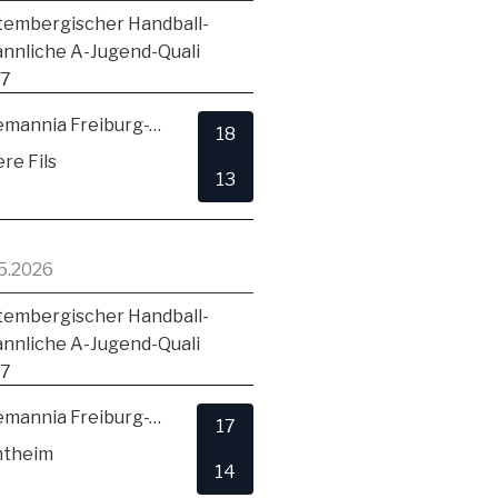
embergischer Handball-
ännliche A-Jugend-Quali
17
TSV Alemannia Freiburg-Zähringen
18
re Fils
13
5.2026
embergischer Handball-
ännliche A-Jugend-Quali
17
TSV Alemannia Freiburg-Zähringen
17
ntheim
14