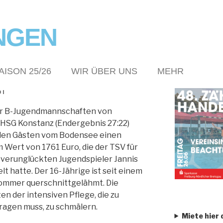
NGEN
AISON 25/26
WIR ÜBER UNS
MEHR
DI
er B-Jugendmannschaften von
 HSG Konstanz (Endergebnis 27:22)
 den Gästen vom Bodensee einen
m Wert von 1761 Euro, die der TSV für
erunglückten Jugendspieler Jannis
 hatte. Der 16-Jährige ist seit einem
ommer querschnittgelähmt. Die
en der intensiven Pflege, die zu
tragen muss, zu schmälern.
Miete hier 