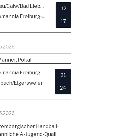
SG Hirsau/Calw/Bad Liebenzell
12
TSV Alemannia Freiburg-Zähringen
17
5.2026
Männer, Pokal
TSV Alemannia Freiburg-Zähringen
21
sbach/Elgersweier
24
5.2026
embergischer Handball-
ännliche A-Jugend-Quali