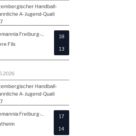
embergischer Handball-
ännliche A-Jugend-Quali
17
TSV Alemannia Freiburg-Zähringen
18
re Fils
13
5.2026
embergischer Handball-
ännliche A-Jugend-Quali
17
TSV Alemannia Freiburg-Zähringen
17
ntheim
14