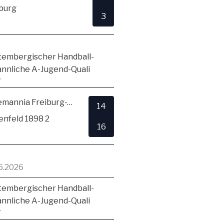
burg
3
embergischer Handball-
ännliche A-Jugend-Quali
7
TSV Alemannia Freiburg-Zähringen
14
enfeld 1898 2
16
5.2026
embergischer Handball-
ännliche A-Jugend-Quali
7