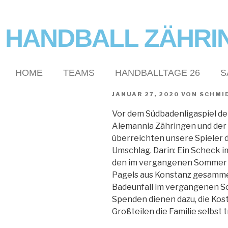
HANDBALL ZÄHRI
HOME
TEAMS
HANDBALLTAGE 26
S
JANUAR 27, 2020
VON
SCHMI
Vor dem Südbadenligaspiel d
Alemannia Zähringen und der
überreichten unsere Spieler
Umschlag. Darin: Ein Scheck i
den im vergangenen Sommer v
Pagels aus Konstanz gesammelt
Badeunfall im vergangenen S
Spenden dienen dazu, die Kost
Großteilen die Familie selbst 