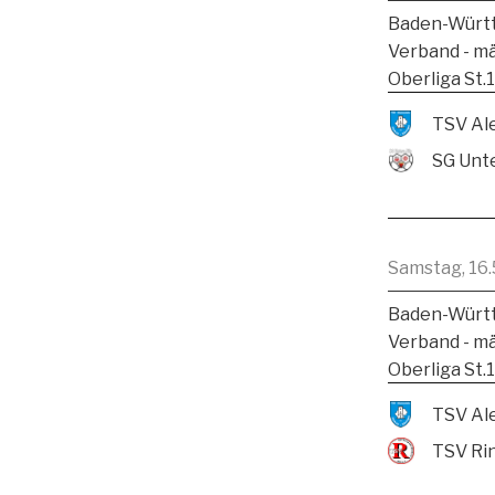
Baden-Württ
Verband - m
Oberliga St.
SG Unte
Samstag, 16.
Baden-Württ
Verband - m
Oberliga St.
TSV Ri