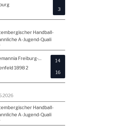
burg
3
embergischer Handball-
ännliche A-Jugend-Quali
7
TSV Alemannia Freiburg-Zähringen
14
enfeld 1898 2
16
5.2026
embergischer Handball-
ännliche A-Jugend-Quali
7