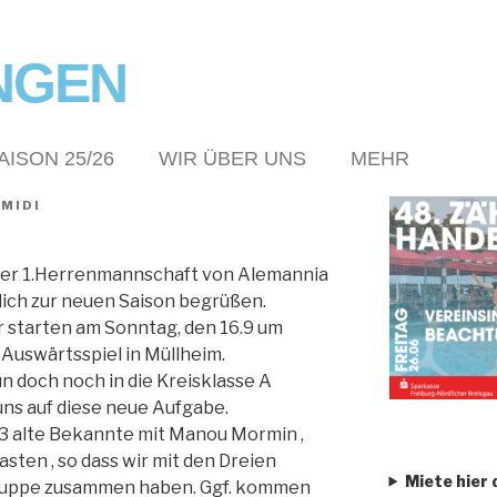
NGEN
AISON 25/26
WIR ÜBER UNS
MEHR
MIDI
der 1.Herrenmannschaft von Alemannia
lich zur neuen Saison begrüßen.
ir starten am Sonntag, den 16.9 um
Auswärtsspiel in Müllheim.
n doch noch in die Kreisklasse A
uns auf diese neue Aufgabe.
3 alte Bekannte mit Manou Mormin ,
sten , so dass wir mit den Dreien
Miete hier 
Truppe zusammen haben. Ggf. kommen