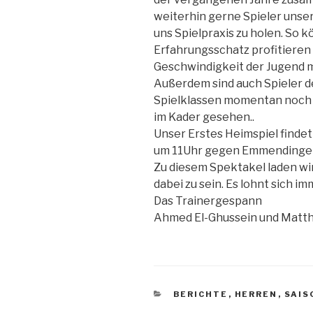
weiterhin gerne Spieler unse
uns Spielpraxis zu holen. So 
Erfahrungsschatz profitieren
Geschwindigkeit der Jugend mi
Außerdem sind auch Spieler d
Spielklassen momentan noch n
im Kader gesehen..
Unser Erstes Heimspiel finde
um 11Uhr gegen Emmendingen
Zu diesem Spektakel laden wir 
dabei zu sein. Es lohnt sich i
Das Trainergespann
Ahmed El-Ghussein und Matth
BERICHTE
,
HERREN
,
SAIS