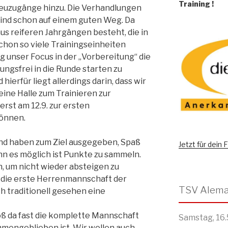
Training
!
euzugänge hinzu. Die Verhandlungen
 sind schon auf einem guten Weg. Da
us reiferen Jahrgängen besteht, die in
chon so viele Trainingseinheiten
g unser Focus in der „Vorbereitung“ die
ngsfrei in die Runde starten zu
hierfür liegt allerdings darin, dass wir
ne Halle zum Trainieren zur
erst am 12.9. zur ersten
önnen.
und haben zum Ziel ausgegeben, Spaß
Jetzt für dein
n es möglich ist Punkte zu sammeln.
h, um nicht wieder absteigen zu
ja die erste Herrenmannschaft der
h traditionell gesehen eine
oß da fast die komplette Mannschaft
Samstag, 16.
mengeblieben ist. Wir wollen auch