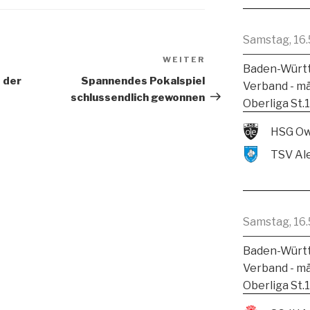
Samstag, 16.
WEITER
Baden-Württ
 der
Spannendes Pokalspiel
Verband - m
schlussendlich gewonnen
Oberliga St.
HSG Ow
Samstag, 16.
Baden-Württ
Verband - m
Oberliga St.