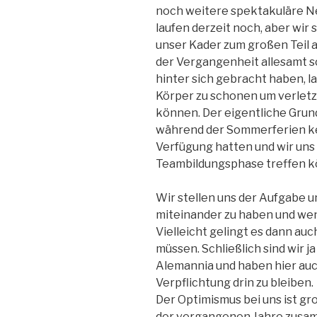
noch weitere spektakuläre N
laufen derzeit noch, aber wir
unser Kader zum großen Teil a
der Vergangenheit allesamt s
hinter sich gebracht haben, la
Körper zu schonen um verletzu
können. Der eigentliche Grund 
während der Sommerferien kei
Verfügung hatten und wir uns 
Teambildungsphase treffen k
Wir stellen uns der Aufgabe 
miteinander zu haben und wen
Vielleicht gelingt es dann auc
müssen. Schließlich sind wir 
Alemannia und haben hier auc
Verpflichtung drin zu bleiben.
Der Optimismus bei uns ist gr
der vergangenen Jahre zusam