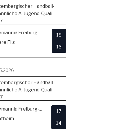
embergischer Handball-
ännliche A-Jugend-Quali
17
TSV Alemannia Freiburg-Zähringen
18
re Fils
13
5.2026
embergischer Handball-
ännliche A-Jugend-Quali
17
TSV Alemannia Freiburg-Zähringen
17
ntheim
14