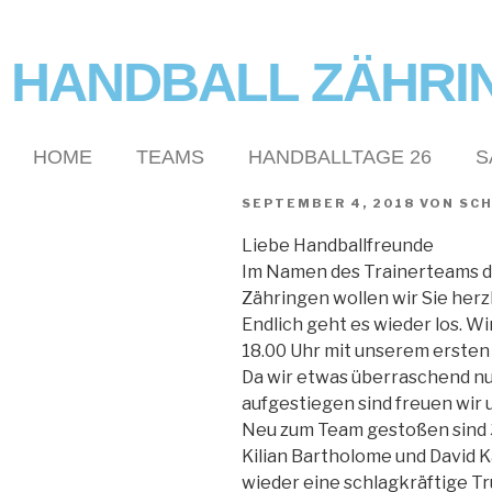
HANDBALL ZÄHRI
HOME
TEAMS
HANDBALLTAGE 26
S
SEPTEMBER 4, 2018
VON
SCH
Liebe Handballfreunde
Im Namen des Trainerteams 
Zähringen wollen wir Sie herz
Endlich geht es wieder los. W
18.00 Uhr mit unserem ersten 
Da wir etwas überraschend nu
aufgestiegen sind freuen wir 
Neu zum Team gestoßen sind 
Kilian Bartholome und David Ka
wieder eine schlagkräftige 