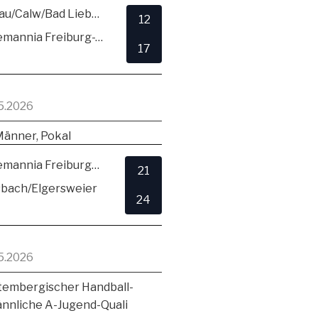
SG Hirsau/Calw/Bad Liebenzell
12
TSV Alemannia Freiburg-Zähringen
17
5.2026
Männer, Pokal
TSV Alemannia Freiburg-Zähringen
21
sbach/Elgersweier
24
5.2026
embergischer Handball-
ännliche A-Jugend-Quali