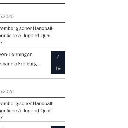
5.2026
embergischer Handball-
ännliche A-Jugend-Quali
17
en-Lenningen
7
TSV Alemannia Freiburg-Zähringen
19
5.2026
embergischer Handball-
ännliche A-Jugend-Quali
17