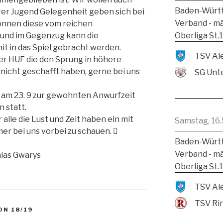
Baden-Württ
rer Jugend Gelegenheit geben sich bei
Verband - m
können diese vom reichen
Oberliga St.
 und im Gegenzug kann die
t in das Spiel gebracht werden.
er HUF die den Sprung in höhere
icht geschafft haben, gerne bei uns
SG Unte
t am 23. 9 zur gewohnten Anwurfzeit
 statt.
alle die Lust und Zeit haben ein mit
Samstag, 16.
mmer bei uns vorbei zu schauen. 
Baden-Württ
Verband - m
ias Gwarys
Oberliga St.
TSV Ri
ON 18/19