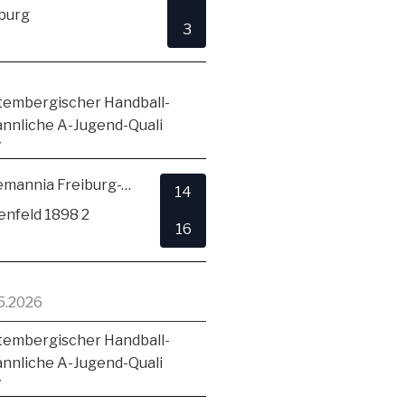
burg
3
embergischer Handball-
ännliche A-Jugend-Quali
7
TSV Alemannia Freiburg-Zähringen
14
enfeld 1898 2
16
5.2026
embergischer Handball-
ännliche A-Jugend-Quali
7