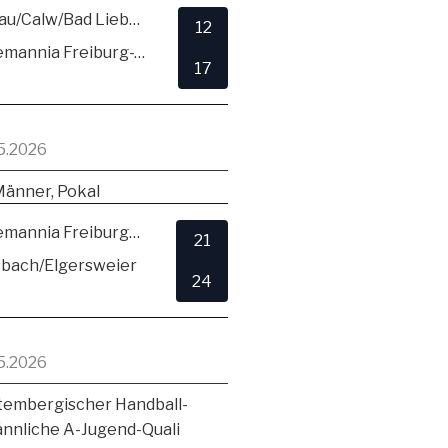
SG Hirsau/Calw/Bad Liebenzell
12
TSV Alemannia Freiburg-Zähringen
17
5.2026
Männer, Pokal
TSV Alemannia Freiburg-Zähringen
21
sbach/Elgersweier
24
5.2026
embergischer Handball-
ännliche A-Jugend-Quali