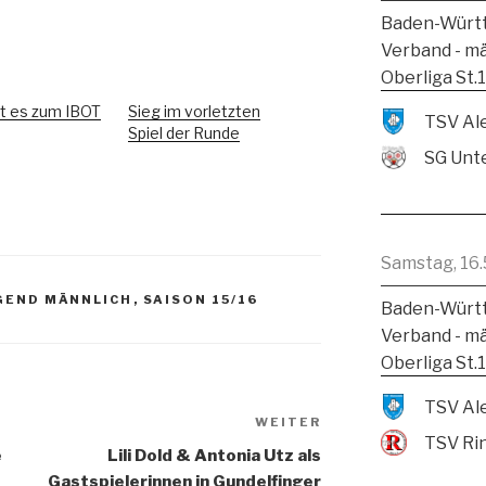
Baden-Württ
Verband - m
Oberliga St.
t es zum IBOT
Sieg im vorletzten
Spiel der Runde
SG Unte
Samstag, 16.
GEND MÄNNLICH
,
SAISON 15/16
Baden-Württ
Verband - m
Oberliga St.
WEITER
TSV Ri
e
Lili Dold & Antonia Utz als
Gastspielerinnen in Gundelfinger