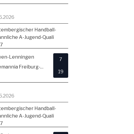
5.2026
embergischer Handball-
ännliche A-Jugend-Quali
17
en-Lenningen
7
TSV Alemannia Freiburg-Zähringen
19
5.2026
embergischer Handball-
ännliche A-Jugend-Quali
17