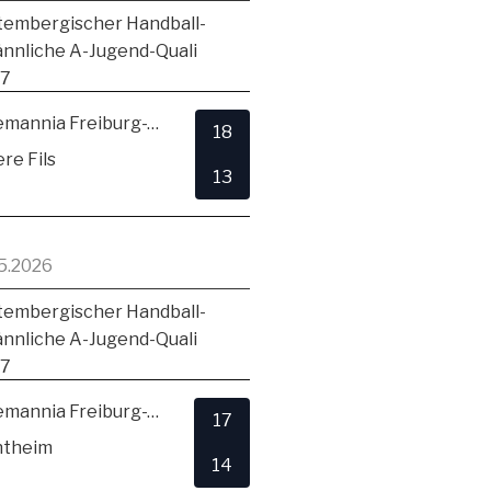
embergischer Handball-
ännliche A-Jugend-Quali
17
TSV Alemannia Freiburg-Zähringen
18
re Fils
13
5.2026
embergischer Handball-
ännliche A-Jugend-Quali
17
TSV Alemannia Freiburg-Zähringen
17
ntheim
14