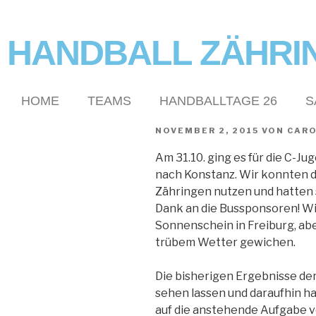
HANDBALL ZÄHRI
HOME
TEAMS
HANDBALLTAGE 26
S
NOVEMBER 2, 2015
VON
CAR
Am 31.10. ging es für die C-J
nach Konstanz. Wir konnten 
Zähringen nutzen und hatten 
Dank an die Bussponsoren! Wi
Sonnenschein in Freiburg, ab
trübem Wetter gewichen.
Die bisherigen Ergebnisse d
sehen lassen und daraufhin ha
auf die anstehende Aufgabe v