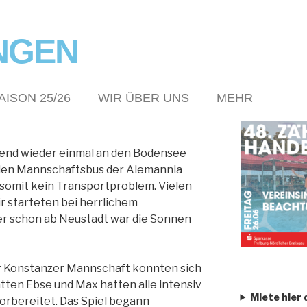
NGEN
AISON 25/26
WIR ÜBER UNS
MEHR
O
ugend wieder einmal an den Bodensee
den Mannschaftsbus der Alemannia
somit kein Transportproblem. Vielen
r starteten bei herrlichem
er schon ab Neustadt war die Sonnen
er Konstanzer Mannschaft konnten sich
tten Ebse und Max hatten alle intensiv
Miete hier 
orbereitet. Das Spiel begann