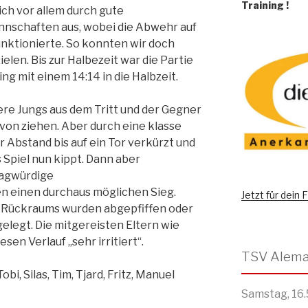
Training
!
ich vor allem durch gute
nnschaften aus, wobei die Abwehr auf
unktionierte. So konnten wir doch
ielen. Bis zur Halbezeit war die Partie
ng mit einem 14:14 in die Halbzeit.
re Jungs aus dem Tritt und der Gegner
von ziehen. Aber durch eine klasse
 Abstand bis auf ein Tor verkürzt und
 Spiel nun kippt. Dann aber
ragwürdige
n einen durchaus möglichen Sieg.
Jetzt für dein
s Rückraums wurden abgepfiffen oder
elegt. Die mitgereisten Eltern wie
sen Verlauf „sehr irritiert“.
Tobi, Silas, Tim, Tjard, Fritz, Manuel
Samstag, 16.