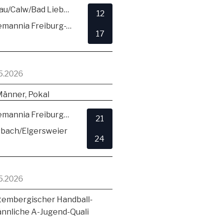
SG Hirsau/Calw/Bad Liebenzell
12
TSV Alemannia Freiburg-Zähringen
17
5.2026
Männer, Pokal
TSV Alemannia Freiburg-Zähringen
21
sbach/Elgersweier
24
5.2026
embergischer Handball-
ännliche A-Jugend-Quali