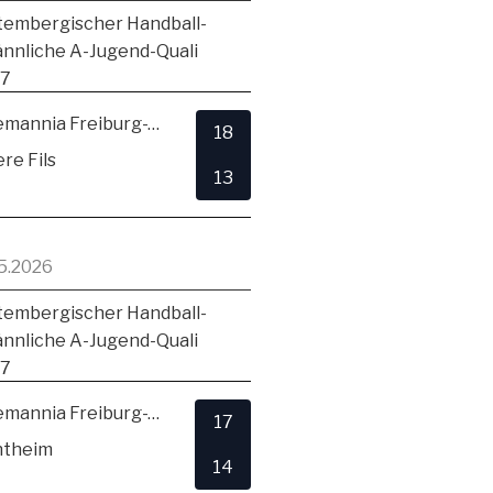
embergischer Handball-
ännliche A-Jugend-Quali
17
TSV Alemannia Freiburg-Zähringen
18
re Fils
13
5.2026
embergischer Handball-
ännliche A-Jugend-Quali
17
TSV Alemannia Freiburg-Zähringen
17
ntheim
14