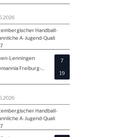
5.2026
embergischer Handball-
ännliche A-Jugend-Quali
17
en-Lenningen
7
TSV Alemannia Freiburg-Zähringen
19
5.2026
embergischer Handball-
ännliche A-Jugend-Quali
17