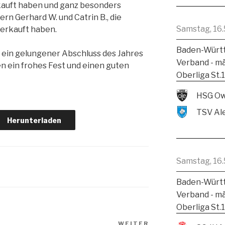
kauft haben und ganz besonders
n Gerhard W. und Catrin B., die
Samstag, 16.
erkauft haben.
Baden-Württ
 ein gelungener Abschluss des Jahres
Verband - m
n ein frohes Fest und einen guten
Oberliga St.
HSG Ow
Herunterladen
Samstag, 16.
Baden-Württ
Verband - m
Oberliga St.
WEITER