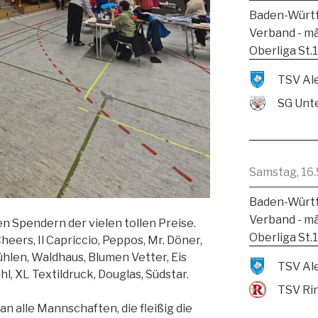
Baden-Württ
Verband - m
Oberliga St.
SG Unte
Samstag, 16.
Baden-Württ
Verband - m
n Spendern der vielen tollen Preise.
Oberliga St.
heers, Il Capriccio, Peppos, Mr. Döner,
ühlen, Waldhaus, Blumen Vetter, Eis
l, XL Textildruck, Douglas, Südstar.
TSV Ri
 alle Mannschaften, die fleißig die