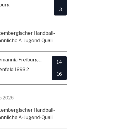
burg
3
embergischer Handball-
ännliche A-Jugend-Quali
7
TSV Alemannia Freiburg-Zähringen
14
enfeld 1898 2
16
5.2026
embergischer Handball-
ännliche A-Jugend-Quali
7