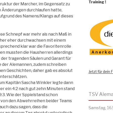
Training
!
ruktur der Marcher, im Gegensatz zu
ke Änderungen durchlaufen hatte,
aufgrund des Namens/Klangs auf dieses
se Schnepf war mehr als nach Maß in
rcher eher durchwachsen mit einem
sprechend klar war die Favoritenrolle
hten mussten die Hausherren allerdings
e der tragenden Säulen und Garant für
ve der Alemannen, zudem schreiben
nen Geschichten, daher gab es absolut
Jetzt für dein
unterschätzen.
um Kapitän Sascha Winkler legte dann
er ein 4:2 nach gut zehn Minuten stand
9:3. Wie der Sppielstand schon
l von den Abwehrreihen beider Teams
auch dazu sagen, dass die
Samstag, 16.
er an diesem Tag absolut unterirdisch