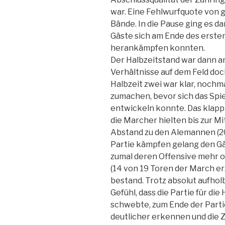
war. Eine Fehlwurfquote von g
Bände. In die Pause ging es d
Gäste sich am Ende des erste
herankämpfen konnten.
Der Halbzeitstand war dann a
Verhältnisse auf dem Feld doc
Halbzeit zwei war klar, noch
zumachen, bevor sich das Spi
entwickeln konnte. Das klappt
die Marcher hielten bis zur 
Abstand zu den Alemannen (20:1
Partie kämpfen gelang den Gäs
zumal deren Offensive mehr o
(14 von 19 Toren der March er
bestand. Trotz absolut aufho
Gefühl, dass die Partie für di
schwebte, zum Ende der Part
deutlicher erkennen und die 