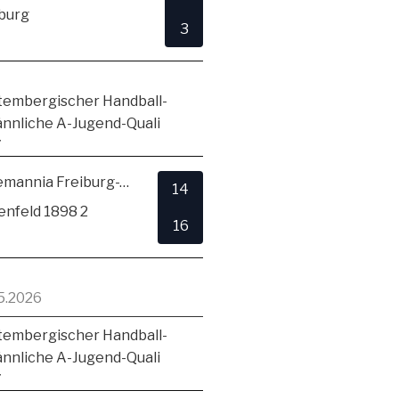
burg
3
embergischer Handball-
ännliche A-Jugend-Quali
7
TSV Alemannia Freiburg-Zähringen
14
enfeld 1898 2
16
5.2026
embergischer Handball-
ännliche A-Jugend-Quali
7