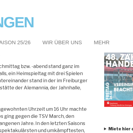
NGEN
AISON 25/26
WIR ÜBER UNS
MEHR
E
mittag bzw. -abend stand ganz im
ls, ein Heimspieltag mit drei Spielen
tereinander stand in der im Freiburger
tätte der Alemannia, der Jahnhalle,
ungewohnten Uhrzeit um 16 Uhr machte
es ging gegen die TSV March, den
angenen Jahre. In den letzten Saisons
Miete hier 
e spektakulärsten und umkämpftesten,