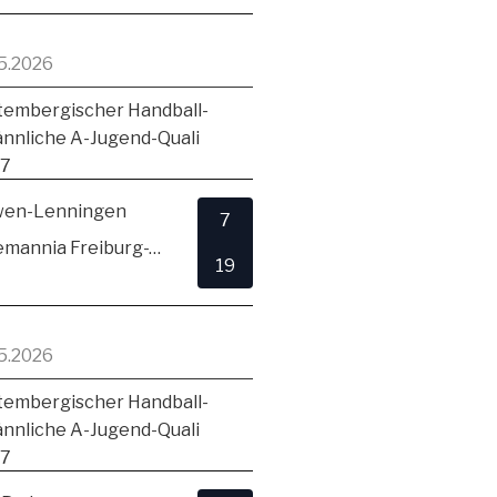
5.2026
embergischer Handball-
ännliche A-Jugend-Quali
17
en-Lenningen
7
TSV Alemannia Freiburg-Zähringen
19
5.2026
embergischer Handball-
ännliche A-Jugend-Quali
17