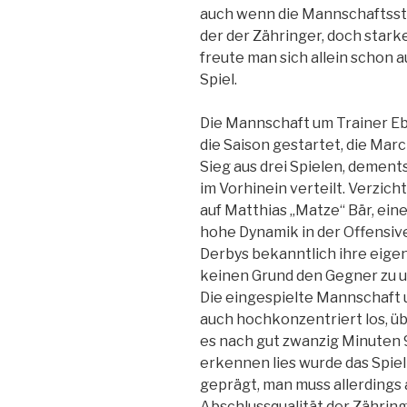
auch wenn die Mannschaftsst
der der Zähringer, doch star
freute man sich allein schon 
Spiel.
Die Mannschaft um Trainer Eb
die Saison gestartet, die Ma
Sieg aus drei Spielen, dement
im Vorhinein verteilt. Verzic
auf Matthias „Matze“ Bär, ein
hohe Dynamik in der Offensi
Derbys bekanntlich ihre eige
keinen Grund den Gegner zu 
Die eingespielte Mannschaft 
auch hochkonzentriert los, üb
es nach gut zwanzig Minuten 
erkennen lies wurde das Spie
geprägt, man muss allerdings 
Abschlussqualität der Zähring