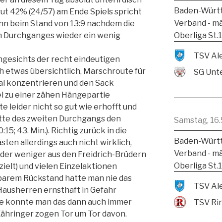
Baden-Württ
ut 42% (24/57) am Ende Spiels spricht
Verband - m
ann beim Stand von 13:9 nachdem die
Oberliga St.
n Durchganges wieder ein wenig
ngesichts der recht eindeutigen
h etwas übersichtlich, Marschroute für
SG Unte
mal konzentrieren und den Sack
el zu einer zähen Hängepartie
e leider nicht so gut wie erhofft und
Mitte des zweiten Durchgangs den
Samstag, 16.
5; 43. Min.). Richtig zurück in die
Baden-Württ
ten allerdings auch nicht wirklich,
Verband - m
der weniger aus den Freidrich-Brüdern
Oberliga St.
zielt) und vielen Einzelaktionen
lbarem Rückstand hatte man nie das
e Hausherren ernsthaft in Gefahr
ie konnte man das dann auch immer
TSV Ri
Zähringer zogen Tor um Tor davon.