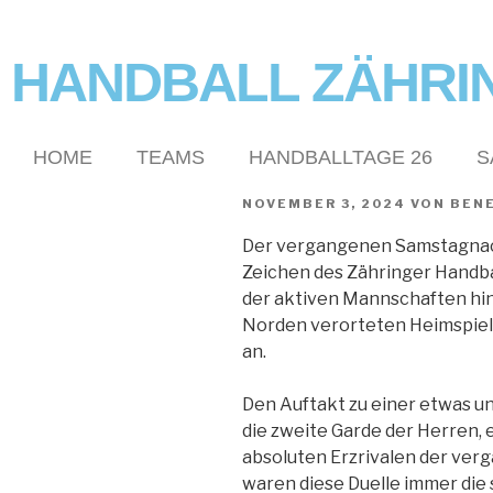
HANDBALL ZÄHRI
HOME
TEAMS
HANDBALLTAGE 26
S
NOVEMBER 3, 2024
VON
BEN
Der vergangenen Samstagnach
Zeichen des Zähringer Handbal
der aktiven Mannschaften hin
Norden verorteten Heimspiels
an.
Den Auftakt zu einer etwas 
die zweite Garde der Herren, 
absoluten Erzrivalen der verg
waren diese Duelle immer di