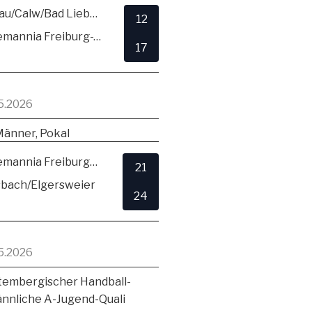
SG Hirsau/Calw/Bad Liebenzell
12
TSV Alemannia Freiburg-Zähringen
17
5.2026
Männer, Pokal
TSV Alemannia Freiburg-Zähringen
21
sbach/Elgersweier
24
5.2026
embergischer Handball-
ännliche A-Jugend-Quali