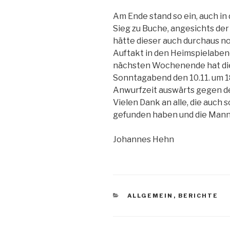
Am Ende stand so ein, auch in
Sieg zu Buche, angesichts d
hätte dieser auch durchaus n
Auftakt in den Heimspielaben
nächsten Wochenende hat die 
Sonntagabend den 10.11. um 
Anwurfzeit auswärts gegen d
Vielen Dank an alle, die auch
gefunden haben und die Manns
Johannes Hehn
ALLGEMEIN
,
BERICHTE