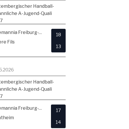
embergischer Handball-
ännliche A-Jugend-Quali
17
TSV Alemannia Freiburg-Zähringen
18
re Fils
13
5.2026
embergischer Handball-
ännliche A-Jugend-Quali
17
TSV Alemannia Freiburg-Zähringen
17
ntheim
14