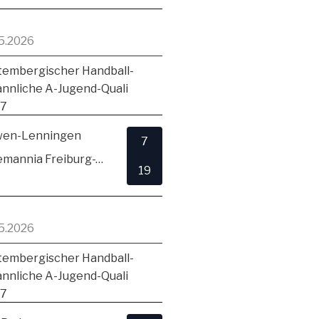
5.2026
embergischer Handball-
ännliche A-Jugend-Quali
17
en-Lenningen
7
TSV Alemannia Freiburg-Zähringen
19
5.2026
embergischer Handball-
ännliche A-Jugend-Quali
17