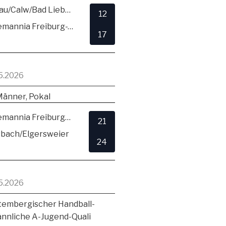
SG Hirsau/Calw/Bad Liebenzell
12
TSV Alemannia Freiburg-Zähringen
17
5.2026
Männer, Pokal
TSV Alemannia Freiburg-Zähringen
21
sbach/Elgersweier
24
5.2026
embergischer Handball-
ännliche A-Jugend-Quali