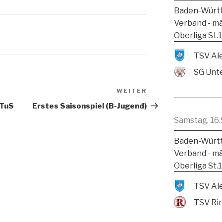
Baden-Württ
Verband - m
Oberliga St.
SG Unte
WEITER
 TuS
Erstes Saisonspiel (B-Jugend)
Samstag, 16.
Baden-Württ
Verband - m
Oberliga St.
TSV Ri