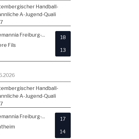
embergischer Handball-
ännliche A-Jugend-Quali
17
TSV Alemannia Freiburg-Zähringen
18
re Fils
13
5.2026
embergischer Handball-
ännliche A-Jugend-Quali
17
TSV Alemannia Freiburg-Zähringen
17
ntheim
14