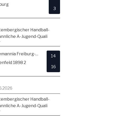
burg
3
embergischer Handball-
ännliche A-Jugend-Quali
7
TSV Alemannia Freiburg-Zähringen
14
enfeld 1898 2
16
5.2026
embergischer Handball-
ännliche A-Jugend-Quali
7